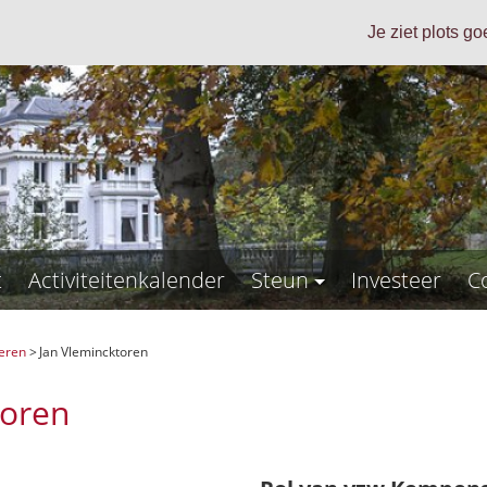
Je ziet plots g
t
Activiteitenkalender
Steun
Investeer
C
eren
>
Jan Vlemincktoren
toren