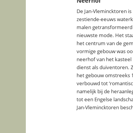
Neerhof
De Jan-Vlemincktoren is 
zestiende-eeuws water
malen getransformeerd 
nieuwste mode. Het staat
het centrum van de gem
vormige gebouw was oor
neerhof van het kastee
dienst als duiventoren. Z
het gebouw omstreeks 
verbouwd tot ‘romantische
namelijk bij de heraanl
tot een Engelse landsch
Jan-Vlemincktoren bes