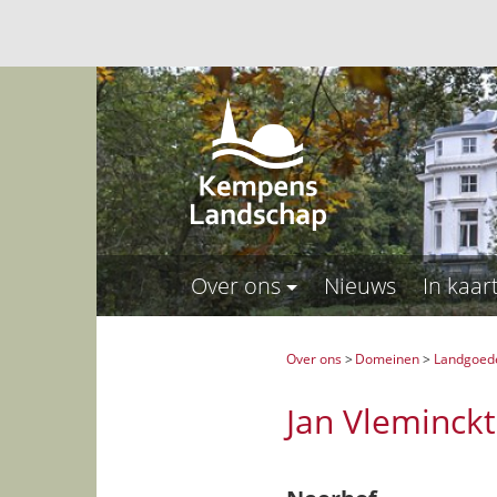
Over ons
Nieuws
In kaar
Over ons
>
Domeinen
>
Landgoed
Jan Vleminck