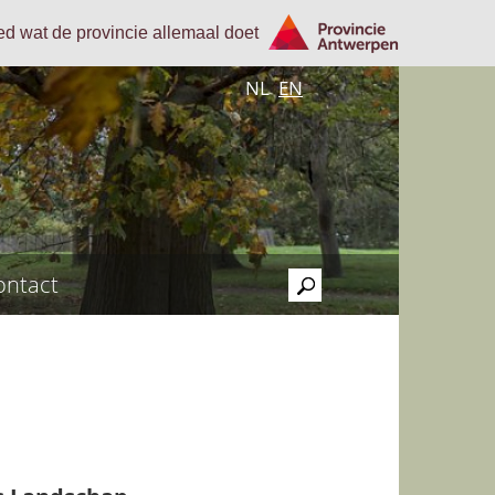
oed wat de provincie allemaal doet
NL
EN
ontact
>