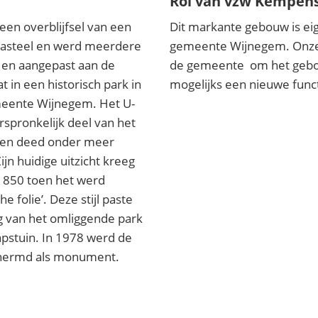
Rol van vzw Kempen
een overblijfsel van een
Dit markante gebouw is e
kasteel en werd meerdere
gemeente Wijnegem. Onze 
en aangepast aan de
de gemeente om het gebo
 in een historisch park in
mogelijks een nieuwe func
eente Wijnegem. Het U-
spronkelijk deel van het
l en deed onder meer
ijn huidige uitzicht kreeg
1850 toen het werd
 folie’. Deze stijl paste
eg van het omliggende park
apstuin. In 1978 werd de
chermd als monument.