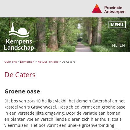
MENU
NL
EN
Over ons
>
Domeinen
>
Natuur- en bos
>
De Caters
De Caters
Groene oase
Dit bos van zo’n 10 ha ligt vlakbij het domein Catershof en het
kasteel van ’s Gravenwezel. Het gebied vormt een groene oase
in een verstedelijkte omgeving. Door de variatie aan bomen
en planten voelen verschillende dieren zich hier thuis, zoals
vleermuizen. Het bos vormt een unieke groenverbinding