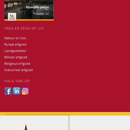
TREK ER EENS OP UIT
Natuur en bos
Ruraal erfgoed
Landgoederen
Militair erfgoed
Religieus erfgoed
Industrieel erfgoed
VOLG ONS OP