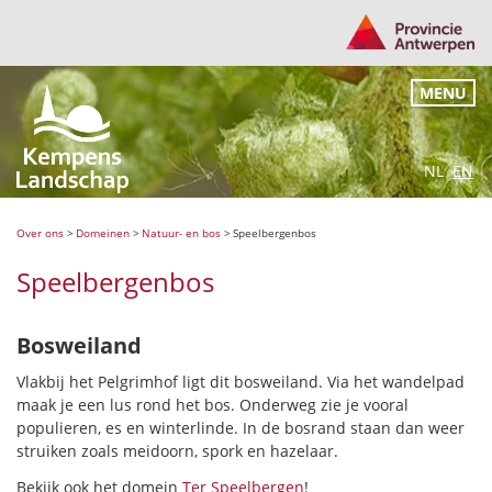
MENU
NL
EN
Over ons
>
Domeinen
>
Natuur- en bos
>
Speelbergenbos
Speelbergenbos
Bosweiland
Vlakbij het Pelgrimhof ligt dit bosweiland. Via het wandelpad
maak je een lus rond het bos. Onderweg zie je vooral
populieren, es en winterlinde. In de bosrand staan dan weer
struiken zoals meidoorn, spork en hazelaar.
Bekijk ook het domein
Ter Speelbergen
!