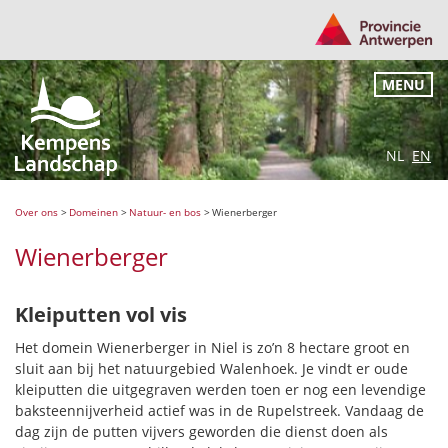
MENU
NL
EN
Over ons
>
Domeinen
>
Natuur- en bos
>
Wienerberger
Wienerberger
Kleiputten vol vis
Het domein Wienerberger in Niel is zo’n 8 hectare groot en
sluit aan bij het natuurgebied Walenhoek. Je vindt er oude
kleiputten die uitgegraven werden toen er nog een levendige
baksteennijverheid actief was in de Rupelstreek. Vandaag de
dag zijn de putten vijvers geworden die dienst doen als