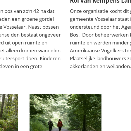
Rol van Kempens La
n bos van zo’n 42 ha dat
Onze organisatie kocht dit
eden een groene gordel
gemeente Vosselaar staat 
 Vosselaar. Naast bossen
ondersteund door het Age
anse den bestaat ongeveer
Bos. Door beheerwerken
ed uit open ruimte en
ruimte en werden minder g
niet alleen komen wandelen
Amerikaanse Vogelkers te
 ruitersport doen. Kinderen
Plaatselijke landbouwers 
tleven in een grote
akkerlanden en weilanden