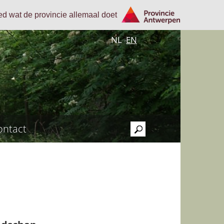
oed wat de provincie allemaal doet
NL
EN
ontact
>