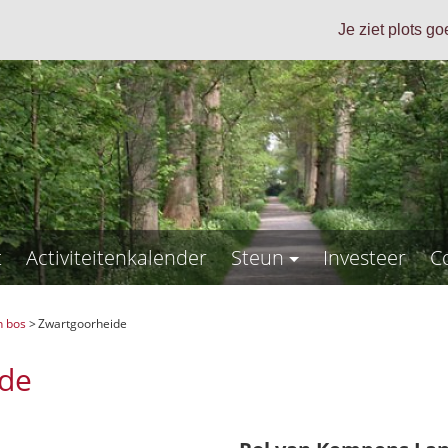
Je ziet plots g
t
Activiteitenkalender
Steun
Investeer
C
n bos
>
Zwartgoorheide
ide