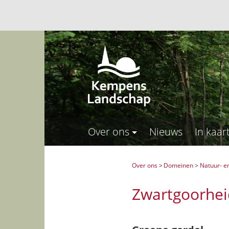
Over ons
Nieuws
In kaar
Over ons
>
Domeinen
>
Natuur- e
Zwartgoorhe