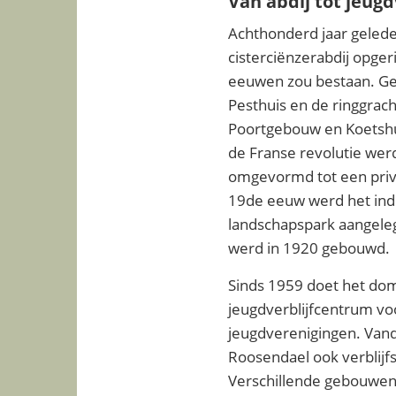
Van abdij tot jeug
Achthonderd jaar geled
cisterciënzerabdij opgeric
eeuwen zou bestaan. Get
Pesthuis en de ringgrac
Poortgebouw en Koetshu
de Franse revolutie wer
omgevormd tot een privaa
19de eeuw werd het in
landschapspark aangeleg
werd in 1920 gebouwd.
Sinds 1959 doet het dom
jeugdverblijfcentrum v
jeugdverenigingen. Va
Roosendael ook verblijf
Verschillende gebouwen