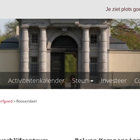
Je ziet plots g
t
Activiteitenkalender
Steun
Investeer
C
erfgoed
>
Roosendael