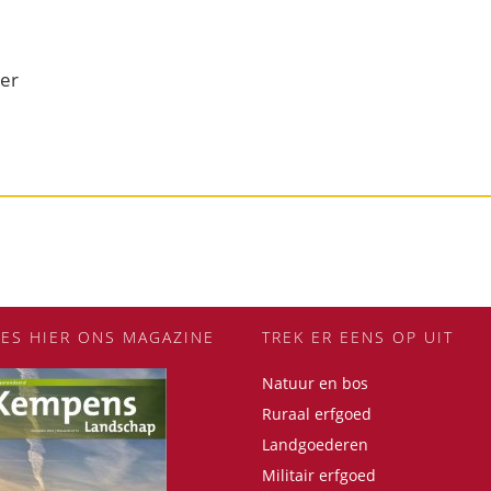
ver
EES HIER ONS MAGAZINE
TREK ER EENS OP UIT
Natuur en bos
Ruraal erfgoed
Landgoederen
Militair erfgoed