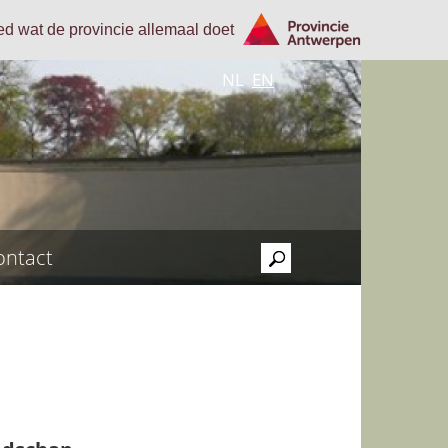
oed wat de provincie allemaal doet
NL
EN
ontact
>