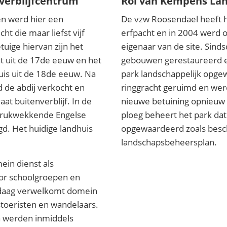
dverblijfcentrum
Rol van Kempens La
en werd hier een
De vzw Roosendael heeft h
ht die maar liefst vijf
erfpacht en in 2004 werd o
uige hiervan zijn het
eigenaar van de site. Sinds
ht uit de 17de eeuw en het
gebouwen gerestaureerd en
is uit de 18de eeuw. Na
park landschappelijk opge
d de abdij verkocht en
ringgracht geruimd en we
t buitenverblijf. In de
nieuwe betuining opnieuw 
drukwekkende Engelse
ploeg beheert het park dat
d. Het huidige landhuis
opgewaardeerd zoals besc
landschapsbeheersplan.
ein dienst als
oor schoolgroepen en
ndaag verwelkomt domein
stoeristen en wandelaars.
 werden inmiddels