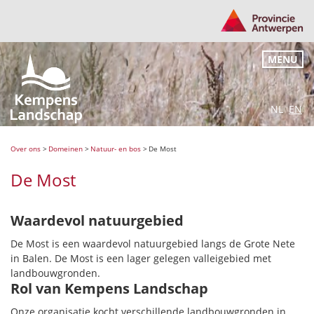
MENU
NL
EN
Over ons
>
Domeinen
>
Natuur- en bos
>
De Most
De Most
Waardevol natuurgebied
De Most is een waardevol natuurgebied langs de Grote Nete
in Balen. De Most is een lager gelegen valleigebied met
landbouwgronden.
Rol van Kempens Landschap
Onze organisatie kocht verschillende landbouwgronden in