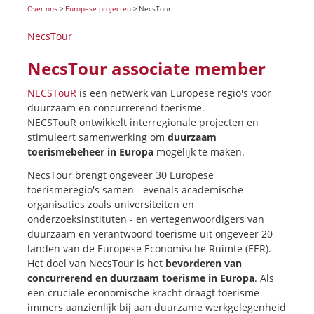
Over ons
>
Europese projecten
>
NecsTour
NecsTour
NecsTour
a
ssociate member
NECSTouR
is een netwerk van Europese regio's voor
duurzaam en concurrerend toerisme.
NECSTouR ontwikkelt interregionale projecten en
stimuleert samenwerking om
duurzaam
toerismebeheer in Europa
mogelijk te maken.
NecsTour brengt ongeveer 30 Europese
toerismeregio's samen - evenals academische
organisaties zoals universiteiten en
onderzoeksinstituten - en vertegenwoordigers van
duurzaam en verantwoord toerisme uit ongeveer 20
landen van de Europese Economische Ruimte (EER).
Het doel van NecsTour is het
bevorderen van
concurrerend en duurzaam toerisme in Europa
. Als
een cruciale economische kracht draagt toerisme
immers aanzienlijk bij aan duurzame werkgelegenheid