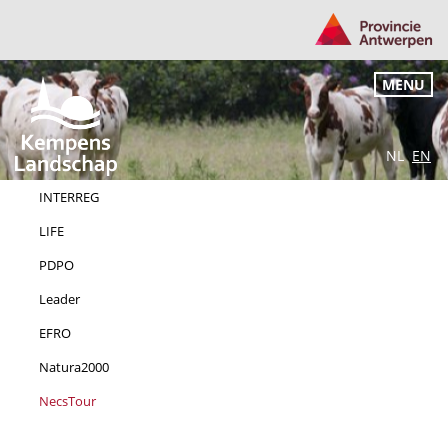
MENU
NL
EN
INTERREG
LIFE
PDPO
Leader
EFRO
Natura2000
NecsTour