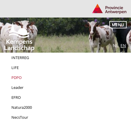
MENU
NL
EN
INTERREG
LIFE
PDPO
Leader
EFRO
Natura2000
NecsTour