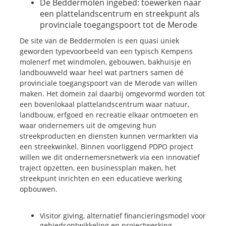
De Beddermolen ingebed: toewerken naar
een plattelandscentrum en streekpunt als
provinciale toegangspoort tot de Merode
De site van de Beddermolen is een quasi uniek
geworden typevoorbeeld van een typisch Kempens
molenerf met windmolen, gebouwen, bakhuisje en
landbouwveld waar heel wat partners samen dé
provinciale toegangspoort van de Merode van willen
maken. Het domein zal daarbij omgevormd worden tot
een bovenlokaal plattelandscentrum waar natuur,
landbouw, erfgoed en recreatie elkaar ontmoeten en
waar ondernemers uit de omgeving hun
streekproducten en diensten kunnen vermarkten via
een streekwinkel. Binnen voorliggend PDPO project
willen we dit ondernemersnetwerk via een innovatief
traject opzetten, een businessplan maken, het
streekpunt inrichten en een educatieve werking
opbouwen.
Visitor giving, alternatief financieringsmodel voor
gebiedsontwikkeling en projectwerking