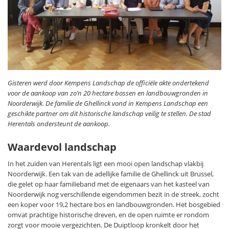
Gisteren werd door Kempens Landschap de officiële akte ondertekend
voor de aankoop van zo’n 20 hectare bossen en landbouwgronden in
Noorderwijk. De familie de Ghellinck vond in Kempens Landschap een
geschikte partner om dit historische landschap veilig te stellen. De stad
Herentals ondersteunt de aankoop.
Waardevol landschap
In het zuiden van Herentals ligt een mooi open landschap vlakbij
Noorderwijk. Een tak van de adellijke familie de Ghellinck uit Brussel,
die gelet op haar familieband met de eigenaars van het kasteel van
Noorderwijk nog verschillende eigendommen bezit in de streek, zocht
een koper voor 19,2 hectare bos en landbouwgronden. Het bosgebied
omvat prachtige historische dreven, en de open ruimte er rondom
zorgt voor mooie vergezichten. De Duiptloop kronkelt door het