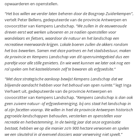
opwaarderen en openstellen.
“Het bos willen we verder laten beheren door de Bosgroep Zuiderkempen”
,
vertelt Peter Bellens, gedeputeerde van de provincie Antwerpen en
covoorzitter van Kempens Landschap.
“We zullen in de eeuwenoude
dreven eerst wat werken uitvoeren en ze nadien openstellen voor
wandelaars en fietsers, waardoor de natuur en het landschap een
recreatieve meerwaarde krijgen. Lokale boeren zullen de akkers rondom
het bos bewerken. Samen met deze partners en het stadsbestuur, maken
de provincie en Kempens Landschap van dit openruimtegebied dus een
pareltje voor alle stille genieters. En wie weet kunnen we later ook nog een
rol spelen om het kasteeldomein zelf te bewaren als erfgoedsite.“
“Met deze strategische aankoop bewijst Kempens Landschap dat we
blijvende aandacht hebben voor het behoud van open ruimte.”
legt Inga
Verhaert uit, gedeputeerde van de provincie Antwerpen en
covoorzitter van Kempens Landschap.
“Kempens Landschap is dan ook
geen zuivere natuur- of erfgoedvereniging, bij ons staat het landschap in
al zijn facetten voorop. We willen in heel de provincie Antwerpen historisch
gegroeide landschappen behouden, versterken en openstellen voor
recreatie en herbestemming. In de twintig jaar dat onze organisatie
bestaat, hebben we op die manier zo’n 900 hectare verworven en spelen
we een sleutelrol in al evenveel dossiers waar verwerving niet speelt.”