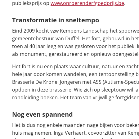
publieksprijs op
www.onroerenderfgoedprijs.be
.
Transformatie in sneltempo
Eind 2009 kocht vzw Kempens Landschap het spoorwegf
gemeentebestuur van Duffel. Het fort, gebouwd in het
toen al 40 jaar leeg en was gesloten voor het publiek. 
als monument, gerestaureerd en opnieuw opengesteld
Het fort is nu een plaats waar cultuur, natuur en zacht
hele jaar door komen wandelen, een tentoonstelling b
Brasserie De Krone. Jongeren met ASS (Autisme-Spec
opdoen in deze brasserie. Wie zich op sleeptouw wil 
rondleiding boeken. Het team van vrijwillige fortgidsen
Nog even spannend
Het is dus nog enkele maanden nagelbijten voor beke
huis mag nemen. Inga Verhaert, covoorzitter van Kem