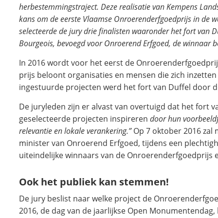
herbestemmingstraject. Deze realisatie van Kempens Lands
kans om de eerste Vlaamse Onroerenderfgoedprijs in de wac
selecteerde de jury drie finalisten waaronder het fort van D
Bourgeois, bevoegd voor Onroerend Erfgoed, de winnaar 
In 2016 wordt voor het eerst de Onroerenderfgoedprij
prijs beloont organisaties en mensen die zich inzetten
ingestuurde projecten werd het fort van Duffel door de
De juryleden zijn er alvast van overtuigd dat het fort v
geselecteerde projecten inspireren
door hun voorbeeldf
relevantie en lokale verankering.”
Op 7 oktober 2016 zal 
minister van Onroerend Erfgoed, tijdens een plechtigh
uiteindelijke winnaars van de Onroerenderfgoedprijs e
Ook het publiek kan stemmen!
De jury beslist naar welke project de Onroerenderfgo
2016, de dag van de jaarlijkse Open Monumentendag,