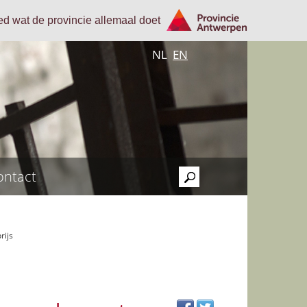
oed wat de provincie allemaal doet
NL
EN
ontact
>
rijs