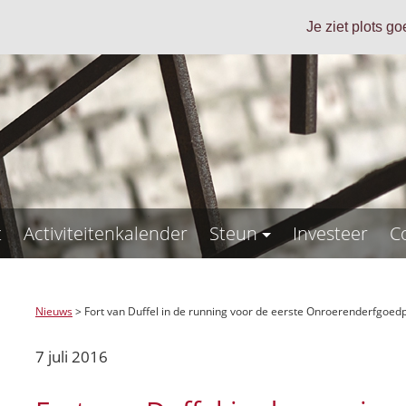
Je ziet plots g
t
Activiteitenkalender
Steun
Investeer
C
Nieuws
>
Fort van Duffel in de running voor de eerste Onroerenderfgoedp
7 juli 2016