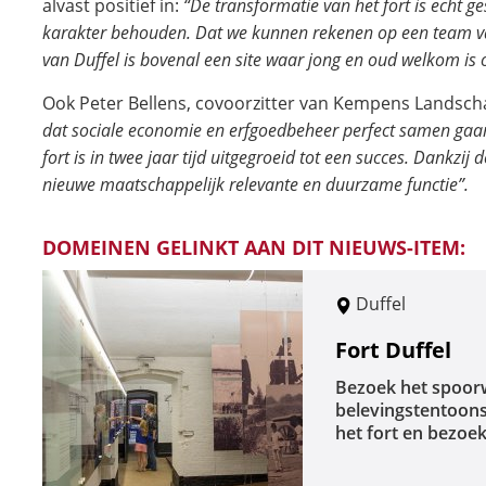
alvast positief in:
“De transformatie van het fort is echt ge
karakter behouden. Dat we kunnen rekenen op een team van v
van Duffel is bovenal een site waar jong en oud welkom is
Ook Peter Bellens, covoorzitter van Kempens Landsch
dat sociale economie en erfgoedbeheer perfect samen gaan.
fort is in twee jaar tijd uitgegroeid tot een succes. Dankz
nieuwe maatschappelijk relevante en duurzame functie”.
DOMEINEN GELINKT AAN DIT NIEUWS-ITEM:
Duffel
Fort Duffel
Bezoek het spoorw
belevingstentoons
het fort en bezoe