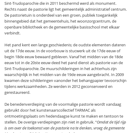
Sint-Trudoparochie die in 2011 beschermd werd als monument.
Rechts naast de pastorie ligt het gemeentelijk administratief centrum.
De pastorietuin is onderdeel van een groen, publiek toegankelijk
binnengebied dat het gemeentehuis, het woonzorgcentrum, de
openbare bibliotheek en de gemeentelijke basisschool met elkaar
verbindt.
Het pand kent een lange geschiedenis; de oudste elementen dateren
uit de 17de eeuw. In de voorbouw is stucwerk uit de 17de eeuw of
begin 18de eeuw bewaard gebleven. Vanaf het midden van de 18de
eeuw tot in de 20ste eeuw deed het pand dienst als pastorie van de
Sint-Trudoparochie. De muurschilderingen in het achterhuis zijn
waarschijnlijk in het midden van de 19de eeuw aangebracht. In 2009
kwamen deze schilderingen vanonder het behangpapier tevoorschijn
tijdens werkzaamheden. Ze werden in 2012 geconserveerd en
gerestaureerd.
De benedenverdieping van de voormalige pastorie wordt vandaag
gebruikt door het kunstenaarscollectief TARMAC als
ontmoetingsplaats om hedendaagse kunst te maken en tentoon te
stellen. De overige verdiepingen zijn niet in gebruik. “
Omdat de tijd rijp
is om over de toekomst van de pastorie na te denken, vroeg de gemeente