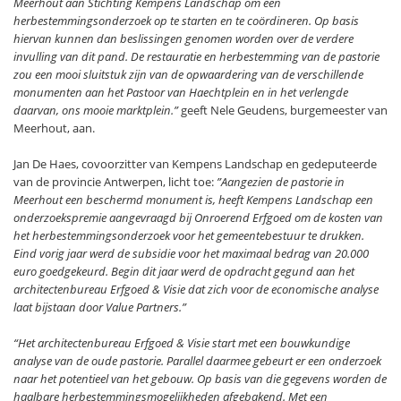
Meerhout aan Stichting Kempens Landschap om een
herbestemmingsonderzoek op te starten en te coördineren. Op basis
hiervan kunnen dan beslissingen genomen worden over de verdere
invulling van dit pand. De restauratie en herbestemming van de pastorie
zou een mooi sluitstuk zijn van de opwaardering van de verschillende
monumenten aan het Pastoor van Haechtplein en in het verlengde
daarvan, ons mooie marktplein.”
geeft Nele Geudens, burgemeester van
Meerhout, aan.
Jan De Haes, covoorzitter van Kempens Landschap en gedeputeerde
van de provincie Antwerpen, licht toe:
”Aangezien de pastorie in
Meerhout een beschermd monument is, heeft Kempens Landschap een
onderzoekspremie aangevraagd bij Onroerend Erfgoed om de kosten van
het herbestemmingsonderzoek voor het gemeentebestuur te drukken.
Eind vorig jaar werd de subsidie voor het maximaal bedrag van 20.000
euro goedgekeurd. Begin dit jaar werd de opdracht gegund aan het
architectenbureau Erfgoed & Visie dat zich voor de economische analyse
laat bijstaan door Value Partners.”
“Het architectenbureau Erfgoed & Visie start met een bouwkundige
analyse van de oude pastorie. Parallel daarmee gebeurt er een onderzoek
naar het potentieel van het gebouw. Op basis van die gegevens worden de
haalbare herbestemmingsmogelijkheden afgebakend. Met een