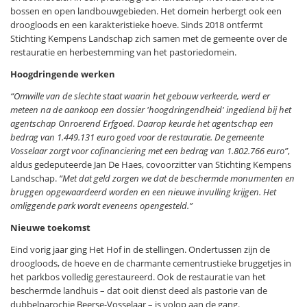
bossen en open landbouwgebieden. Het domein herbergt ook een
droogloods en een karakteristieke hoeve. Sinds 2018 ontfermt
Stichting Kempens Landschap zich samen met de gemeente over de
restauratie en herbestemming van het pastoriedomein.
Hoogdringende werken
“Omwille van de slechte staat waarin het gebouw verkeerde, werd er
meteen na de aankoop een dossier 'hoogdringendheid' ingediend bij het
agentschap Onroerend Erfgoed. Daarop keurde het agentschap een
bedrag van 1.449.131 euro goed voor de restauratie. De gemeente
Vosselaar zorgt voor cofinanciering met een bedrag van 1.802.766 euro”
,
aldus gedeputeerde Jan De Haes, covoorzitter van Stichting Kempens
Landschap.
“Met dat geld zorgen we dat de beschermde monumenten en
bruggen opgewaardeerd worden en een nieuwe invulling krijgen. Het
omliggende park wordt eveneens opengesteld.”
Nieuwe toekomst
Eind vorig jaar ging Het Hof in de stellingen. Ondertussen zijn de
droogloods, de hoeve en de charmante cementrustieke bruggetjes in
het parkbos volledig gerestaureerd. Ook de restauratie van het
beschermde landhuis – dat ooit dienst deed als pastorie van de
dubbelparochie Beerse-Vosselaar – is volop aan de gang.