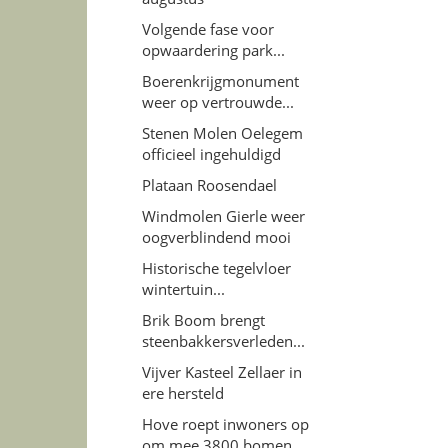
Volgende fase voor
opwaardering park...
Boerenkrijgmonument
weer op vertrouwde...
Stenen Molen Oelegem
officieel ingehuldigd
Plataan Roosendael
Windmolen Gierle weer
oogverblindend mooi
Historische tegelvloer
wintertuin...
Brik Boom brengt
steenbakkersverleden...
Vijver Kasteel Zellaer in
ere hersteld
Hove roept inwoners op
om mee 3800 bomen...