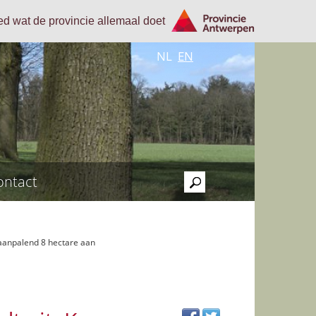
oed wat de provincie allemaal doet
NL
EN
ontact
>
aanpalend 8 hectare aan