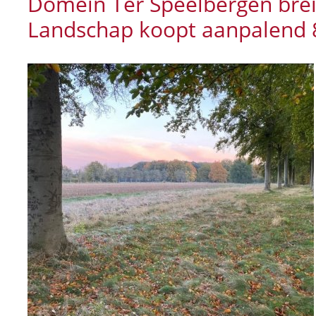
Domein Ter Speelbergen brei
Landschap koopt aanpalend 