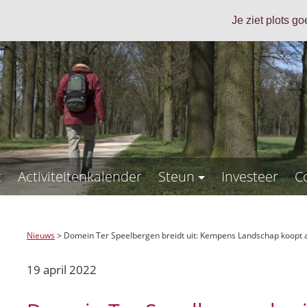
Je ziet plots g
t
Activiteitenkalender
Steun
Investeer
C
Nieuws
>
Domein Ter Speelbergen breidt uit: Kempens Landschap koopt 
19 april 2022