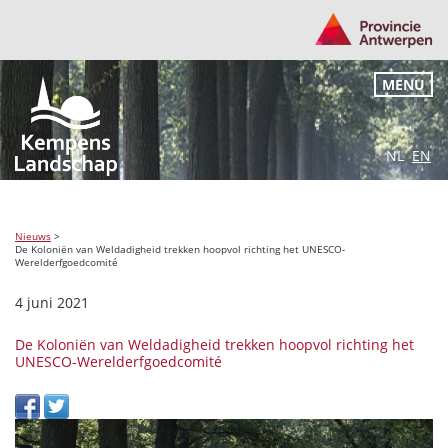
MENU
NL
EN
Nieuws
>
De Koloniën van Weldadigheid trekken hoopvol richting het UNESCO-
Werelderfgoedcomité
4 juni 2021
De Koloniën van Weldadigheid trekken hoopvol richting het
UNESCO-Werelderfgoedcomité