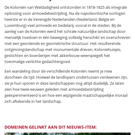
De Koloniën van Weldadigheid ontstonden in 1818-1825 als integrale
oplossing voor armoedebestrijding. Na de napoleontische oorlogen
heerste er in de Verenigde Nederlanden (Nederland, België en
Luxemburg) veel armoede en bedelarij, vooral in de steden. Bij de
aanleg van de Koloniën werd het schrale natuurlijke landschap door
menselijk toedoen in één beweging volleidg herschikt en overschreven
met een geordende en geometrische structuur. Het resulterende
ontginningslandschap met monumentale dreven, Koloniehuisjes,
gestichten en boerderijen met akkerbouw weerspiegelt het
toenmalige verlichte gedachtengoed.
Een wandeling door de verschillende Koloniën neemt je mee
doorheen de tijd. Hoewel de landlopers ondertussen verdwenen zijn,
zie je hun sporen in deze landschappen nog altijd duidelijk. Ze laten
zien hoe twee eeuwen geleden met armoedebestrijding
geëxperimenteerd is en hoe een wijzigende maatschappelijke moraal
zich aftekende in het landschap.
DOMEINEN GELINKT AAN DIT NIEUWS-ITEM: