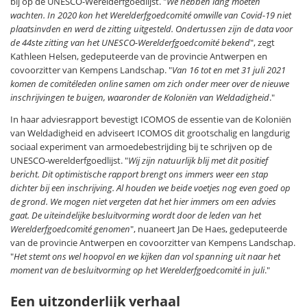
bij op de UNESCO-Werelderfgoedlijst. "
We hebben lang moeten
wachten. In 2020 kon het Werelderfgoedcomité omwille van Covid-19 niet
plaatsinvden en werd de zitting uitgesteld. Ondertussen zijn de data voor
de 44ste zitting van het UNESCO-Werelderfgoedcomité bekend
", zegt
Kathleen Helsen, gedeputeerde van de provincie Antwerpen en
covoorzitter van Kempens Landschap. "
Van 16 tot en met 31 juli 2021
komen de comitéleden online samen om zich onder meer over de nieuwe
inschrijvingen te buigen, waaronder de Koloniën van Weldadigheid
."
In haar adviesrapport bevestigt ICOMOS de essentie van de Koloniën
van Weldadigheid en adviseert ICOMOS dit grootschalig en langdurig
sociaal experiment van armoedebestrijding bij te schrijven op de
UNESCO-werelderfgoedlijst. "
Wij zijn natuurlijk blij met dit positief
bericht. Dit optimistische rapport brengt ons immers weer een stap
dichter bij een inschrijving. Al houden we beide voetjes nog even goed op
de grond. We mogen niet vergeten dat het hier immers om een advies
gaat. De uiteindelijke besluitvorming wordt door de leden van het
Werelderfgoedcomité genomen
", nuaneert Jan De Haes, gedeputeerde
van de provincie Antwerpen en covoorzitter van Kempens Landschap.
"
Het stemt ons wel hoopvol en we kijken dan vol spanning uit naar het
moment van de besluitvorming op het Werelderfgoedcomité in juli
."
Een uitzonderlijk verhaal