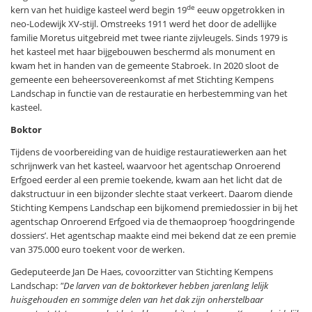
de
kern van het huidige kasteel werd begin 19
eeuw opgetrokken in
neo-Lodewijk XV-stijl. Omstreeks 1911 werd het door de adellijke
familie Moretus uitgebreid met twee riante zijvleugels. Sinds 1979 is
het kasteel met haar bijgebouwen beschermd als monument en
kwam het in handen van de gemeente Stabroek. In 2020 sloot de
gemeente een beheersovereenkomst af met Stichting Kempens
Landschap in functie van de restauratie en herbestemming van het
kasteel.
Boktor
Tijdens de voorbereiding van de huidige restauratiewerken aan het
schrijnwerk van het kasteel, waarvoor het agentschap Onroerend
Erfgoed eerder al een premie toekende, kwam aan het licht dat de
dakstructuur in een bijzonder slechte staat verkeert. Daarom diende
Stichting Kempens Landschap een bijkomend premiedossier in bij het
agentschap Onroerend Erfgoed via de themaoproep ‘hoogdringende
dossiers’. Het agentschap maakte eind mei bekend dat ze een premie
van 375.000 euro toekent voor de werken.
Gedeputeerde Jan De Haes, covoorzitter van Stichting Kempens
Landschap:
"De larven van de boktorkever hebben jarenlang lelijk
huisgehouden en sommige delen van het dak zijn onherstelbaar