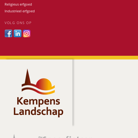
Religieus erfgoed
Industrieel erfgoed
VOLG ONS OP