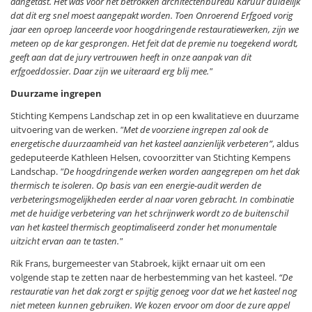
aangetast. Het was voor het betrokken architectenbureau Karuur duidelijk
dat dit erg snel moest aangepakt worden. Toen Onroerend Erfgoed vorig
jaar een oproep lanceerde voor hoogdringende restauratiewerken, zijn we
meteen op de kar gesprongen. Het feit dat de premie nu toegekend wordt,
geeft aan dat de jury vertrouwen heeft in onze aanpak van dit
erfgoeddossier. Daar zijn we uiteraard erg blij mee."
Duurzame ingrepen
Stichting Kempens Landschap zet in op een kwalitatieve en duurzame
uitvoering van de werken.
"Met de voorziene ingrepen zal ook de
energetische duurzaamheid van het kasteel aanzienlijk verbeteren”
, aldus
gedeputeerde Kathleen Helsen, covoorzitter van Stichting Kempens
Landschap.
"De hoogdringende werken worden aangegrepen om het dak
thermisch te isoleren. Op basis van een energie-audit werden de
verbeteringsmogelijkheden eerder al naar voren gebracht. In combinatie
met de huidige verbetering van het schrijnwerk wordt zo de buitenschil
van het kasteel thermisch geoptimaliseerd zonder het monumentale
uitzicht ervan aan te tasten."
Rik Frans, burgemeester van Stabroek, kijkt ernaar uit om een
volgende stap te zetten naar de herbestemming van het kasteel.
“De
restauratie van het dak zorgt er spijtig genoeg voor dat we het kasteel nog
niet meteen kunnen gebruiken. We kozen ervoor om door de zure appel