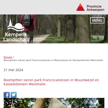
MENU
NL
EN
Nieuws
>
Boompitten sieren park Franciscanessen in Wuustwezel en Kasteeldomein Westmalle
21 mei 2024
Boompitten sieren park Franciscanessen in Wuustwezel en
Kasteeldomein Westmalle