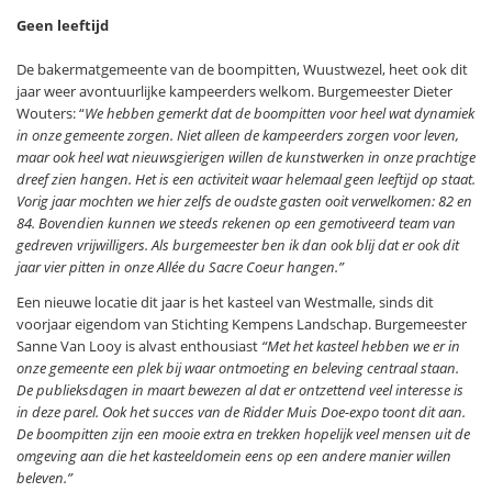
Geen leeftijd
De bakermatgemeente van de boompitten, Wuustwezel, heet ook dit
jaar weer avontuurlijke kampeerders welkom. Burgemeester Dieter
Wouters: “
We hebben gemerkt dat de boompitten voor heel wat dynamiek
in onze gemeente zorgen. Niet alleen de kampeerders zorgen voor leven,
maar ook heel wat nieuwsgierigen willen de kunstwerken in onze prachtige
dreef zien hangen. Het is een activiteit waar helemaal geen leeftijd op staat.
Vorig jaar mochten we hier zelfs de oudste gasten ooit verwelkomen: 82 en
84. Bovendien kunnen we steeds rekenen op een gemotiveerd team van
gedreven vrijwilligers. Als burgemeester ben ik dan ook blij dat er ook dit
jaar vier pitten in onze Allée du Sacre Coeur hangen.”
Een nieuwe locatie dit jaar is het kasteel van Westmalle, sinds dit
voorjaar eigendom van Stichting Kempens Landschap. Burgemeester
Sanne Van Looy is alvast enthousiast
“Met het kasteel hebben we er in
onze gemeente een plek bij waar ontmoeting en beleving centraal staan.
De publieksdagen in maart bewezen al dat er ontzettend veel interesse is
in deze parel. Ook het succes van de Ridder Muis Doe-expo toont dit aan.
De boompitten zijn een mooie extra en trekken hopelijk veel mensen uit de
omgeving aan die het kasteeldomein eens op een andere manier willen
beleven.”