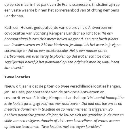
de eerste maal in het park van de Franciscanessen. Sindsdien zijn ze
een vaste waarde binnen het zomeraanbod van Stichting Kempens
Landschap.
Kathleen Helsen, gedeputeerde van de provincie Antwerpen en
covoorzitter van Stichting Kempens Landschap licht toe:
“In een
boompit slaap je zo’n drie meter boven de grond. Een tent biedt plaats
aan 2 volwassenen en 2 kleine kinderen. Je slaapt als het ware in je eigen
coconnetje en dat op een unieke locatie. Het is een manier om te
herbronnen, om even terug te plooien op dat wat er echt toe doet.
Tegelijkertijd beleef je het platteland op een originele manier, vanuit een
kunstwerk.”
Twee locaties
Nieuw dit jaar is dat de pitten op twee verschillende locaties hangen.
Jan De Haes, gedeputeerde van de provincie Antwerpen en
covoorzitter van Stichting Kempens Landschap:
“Het aantal boompitten
is de laatste jaren gegroeid van vier naar zeven. Dat laat ons toe om ze op
meerdere domeinen in te zetten en zo meer mensen te triggeren. Zo
hebben potentiële gasten dit jaar de keuze: zich terugtrekken in de rust en
stilte van een religieus domein of zich even kasteelheer- of vrouw wanen
op een kasteeldomein
.
Twee locaties met een eigen karakter.”