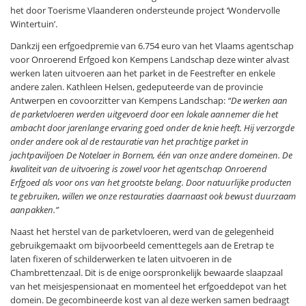
het door Toerisme Vlaanderen ondersteunde project ‘Wondervolle
Wintertuin’.
Dankzij een erfgoedpremie van 6.754 euro van het Vlaams agentschap
voor Onroerend Erfgoed kon Kempens Landschap deze winter alvast
werken laten uitvoeren aan het parket in de Feestrefter en enkele
andere zalen. Kathleen Helsen, gedeputeerde van de provincie
Antwerpen en covoorzitter van Kempens Landschap:
“De werken aan
de parketvloeren werden uitgevoerd door een lokale aannemer die het
ambacht door jarenlange ervaring goed onder de knie heeft. Hij verzorgde
onder andere ook al de restauratie van het prachtige parket in
jachtpaviljoen De Notelaer in Bornem, één van onze andere domeinen. De
kwaliteit van de uitvoering is zowel voor het agentschap Onroerend
Erfgoed als voor ons van het grootste belang. Door natuurlijke producten
te gebruiken, willen we onze restauraties daarnaast ook bewust duurzaam
aanpakken.”
Naast het herstel van de parketvloeren, werd van de gelegenheid
gebruikgemaakt om bijvoorbeeld cementtegels aan de Eretrap te
laten fixeren of schilderwerken te laten uitvoeren in de
Chambrettenzaal. Dit is de enige oorspronkelijk bewaarde slaapzaal
van het meisjespensionaat en momenteel het erfgoeddepot van het
domein. De gecombineerde kost van al deze werken samen bedraagt