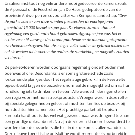
Ursulineninstituut nog vele andere mooi gedecoreerde kamers zoals
de Alpenzaal of de Feestrefter. Jan De Haes, gedeputeerde van de
provincie Antwerpen en covoorzitter van Kempens Landschap:
“Over
de parketvloeren van deze ruimten passeerden de voorbije jaren
gemiddeld 15.000 bezoekers per jaar. De vloeren kunnen dan ook
regelmatig een goed onderhoud gebruiken. Afgelopen jaar was het er
echter zeer stil vanwege de corona-pandemie en de daaraan gekoppelde
overheidsmaatregelen. Van deze tegenvaller wilden we gebruik maken om
enkele werken uit te voeren die anders de rondleidingen mogelijks zouden
verstoren.”
De parketvloeren worden doorgaans regelmatig onderhouden met
boenwas of olie. Desondanks is er soms grotere schade zoals
loskomende plankjes door het regelmatige gebruik. In de Feestrefter
bijvoorbeeld krijgen de bezoekers normaal de mogelijkheid om na hun
rondleiding iets te drinken en te eten. Alle wandschilderingen stellen
een regio voor met hun streekproducten. Vroeger werd in deze refter
bij speciale gelegenheden gefeest of mochten families op bezoek bij
hun dochter hier samen eten. Het prachtige parket uit tropisch
kambala hardhout is dus wel wat gewend, maar was dringend toe aan
een grondige opknapbeurt. Nu zijn de vloeren klaar om bewonderd te
worden door de bezoekers die hier in de toekomst zullen wandelen.
Deze nieuwe toeristische ontsluiting wordt momenteel voorbereid in