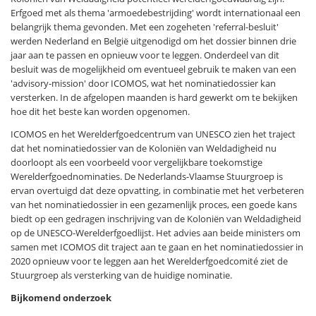
Erfgoed met als thema 'armoedebestrijding' wordt internationaal een
belangrijk thema gevonden. Met een zogeheten 'referral-besluit'
werden Nederland en België uitgenodigd om het dossier binnen drie
jaar aan te passen en opnieuw voor te leggen. Onderdeel van dit
besluit was de mogelijkheid om eventueel gebruik te maken van een
'advisory-mission' door ICOMOS, wat het nominatiedossier kan
versterken. In de afgelopen maanden is hard gewerkt om te bekijken
hoe dit het beste kan worden opgenomen.
ICOMOS en het Werelderfgoedcentrum van UNESCO zien het traject
dat het nominatiedossier van de Koloniën van Weldadigheid nu
doorloopt als een voorbeeld voor vergelijkbare toekomstige
Werelderfgoednominaties. De Nederlands-Vlaamse Stuurgroep is
ervan overtuigd dat deze opvatting, in combinatie met het verbeteren
van het nominatiedossier in een gezamenlijk proces, een goede kans
biedt op een gedragen inschrijving van de Koloniën van Weldadigheid
op de UNESCO-Werelderfgoedlijst. Het advies aan beide ministers om
samen met ICOMOS dit traject aan te gaan en het nominatiedossier in
2020 opnieuw voor te leggen aan het Werelderfgoedcomité ziet de
Stuurgroep als versterking van de huidige nominatie.
Bijkomend onderzoek