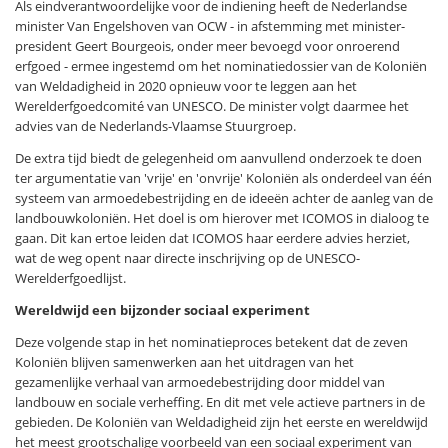
Als eindverantwoordelijke voor de indiening heeft de Nederlandse
minister Van Engelshoven van OCW - in afstemming met minister-
president Geert Bourgeois, onder meer bevoegd voor onroerend
erfgoed - ermee ingestemd om het nominatiedossier van de Koloniën
van Weldadigheid in 2020 opnieuw voor te leggen aan het
Werelderfgoedcomité van UNESCO. De minister volgt daarmee het
advies van de Nederlands-Vlaamse Stuurgroep.
De extra tijd biedt de gelegenheid om aanvullend onderzoek te doen
ter argumentatie van 'vrije' en 'onvrije' Koloniën als onderdeel van één
systeem van armoedebestrijding en de ideeën achter de aanleg van de
landbouwkoloniën. Het doel is om hierover met ICOMOS in dialoog te
gaan. Dit kan ertoe leiden dat ICOMOS haar eerdere advies herziet,
wat de weg opent naar directe inschrijving op de UNESCO-
Werelderfgoedlijst.
Wereldwijd een bijzonder sociaal experiment
Deze volgende stap in het nominatieproces betekent dat de zeven
Koloniën blijven samenwerken aan het uitdragen van het
gezamenlijke verhaal van armoedebestrijding door middel van
landbouw en sociale verheffing. En dit met vele actieve partners in de
gebieden. De Koloniën van Weldadigheid zijn het eerste en wereldwijd
het meest grootschalige voorbeeld van een sociaal experiment van