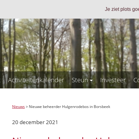
Je ziet plots g
t
Activiteitenkalender
Steun
Investeer
C
Nieuws
>
Nieuwe beheerder Hulgenrodebos in Borsbeek
20 december 2021