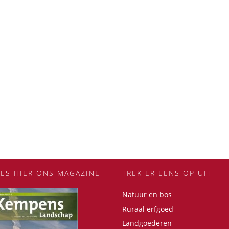
EES HIER ONS MAGAZINE
TREK ER EENS OP UIT
Natuur en bos
Ruraal erfgoed
Landgoederen