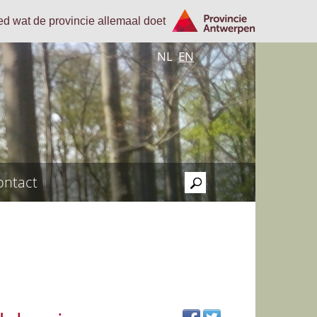
oed wat de provincie allemaal doet
NL
EN
ontact
>