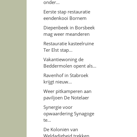
onder...
Eerste stap restauratie
eendenkooi Bornem
Diepenbeek in Borsbeek
mag weer meanderen
Restauratie kasteelruïne
Ter Elst stap...
Vakantiewoning de
Beddermolen opent als...
Ravenhof in Stabroek
krijgt nieuw...
Weer pitkamperen aan
paviljoen De Notelaer
Synergie voor
opwaardering Synagoge
te...
De Koloniën van
Weldadigheid trekken...