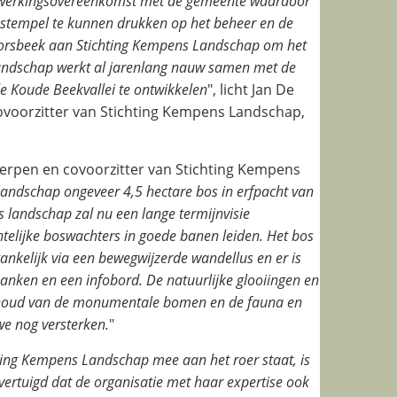
enwerkingsovereenkomst met de gemeente waardoor
 stempel te kunnen drukken op het beheer en de
Borsbeek aan Stichting Kempens Landschap om het
andschap werkt al jarenlang nauw samen met de
e Koude Beekvallei te ontwikkelen
", licht Jan De
voorzitter van Stichting Kempens Landschap,
erpen en covoorzitter van Stichting Kempens
andschap ongeveer 4,5 hectare bos in erfpacht van
 landschap zal nu een lange termijnvisie
telijke boswachters in goede banen leiden. Het bos
gankelijk via een bewegwijzerde wandellus en er is
anken en een infobord. De natuurlijke glooiingen en
 behoud van de monumentale bomen en de fauna en
we nog versterken.
"
ting Kempens Landschap mee aan het roer staat, is
ertuigd dat de organisatie met haar expertise ook