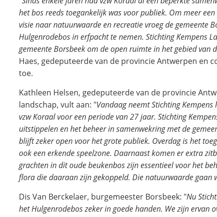
"
Sinds enkele jaren had vzw Koraal al een beperkte sam
het bos reeds toegankelijk was voor publiek. Om meer een
visie naar natuurwaarde en recreatie vroeg de gemeente 
Hulgenrodebos in erfpacht te nemen. Stichting Kempens L
gemeente Borsbeek om de open ruimte in het gebied van d
Haes, gedeputeerde van de provincie Antwerpen en co
toe.
Kathleen Helsen, gedeputeerde van de provincie Antw
landschap, vult aan: "
Vandaag neemt Stichting Kempens l
vzw Koraal voor een periode van 27 jaar. Stichting Kempens
uitstippelen en het beheer in samenwekring met de gemeen
blijft zeker open voor het grote publiek. Overdag is het toe
ook een erkende speelzone. Daarnaast komen er extra zitb
grachten in dit oude beukenbos zijn essentieel voor het
flora die daaraan zijn gekoppeld. Die natuurwaarde gaan 
Dis Van Berckelaer, burgemeester Borsbeek: "
Nu Stich
het Hulgenrodebos zeker in goede handen. We zijn ervan ov