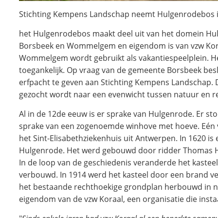
Stichting Kempens Landschap neemt Hulgenrodebos i
het Hulgenrodebos maakt deel uit van het domein Hul
Borsbeek en Wommelgem en eigendom is van vzw Koraa
Wommelgem wordt gebruikt als vakantiespeelplein. Het
toegankelijk. Op vraag van de gemeente Borsbeek bes
erfpacht te geven aan Stichting Kempens Landschap. 
gezocht wordt naar een evenwicht tussen natuur en r
Al in de 12de eeuw is er sprake van Hulgenrode. Er sto
sprake van een zogenoemde winhove met hoeve. Eén v
het Sint-Elisabethziekenhuis uit Antwerpen. In 1620 is 
Hulgenrode. Het werd gebouwd door ridder Thomas Hu
In de loop van de geschiedenis veranderde het kaste
verbouwd. In 1914 werd het kasteel door een brand ver
het bestaande rechthoekige grondplan herbouwd in neocl
eigendom van de vzw Koraal, een organisatie die ins