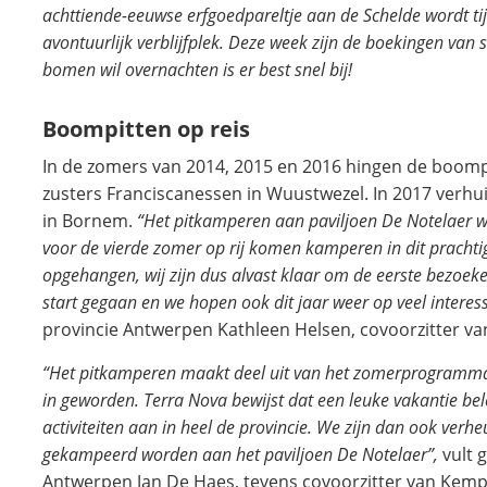
achttiende-eeuwse erfgoedpareltje aan de Schelde wordt 
avontuurlijk verblijfplek. Deze week zijn de boekingen van
bomen wil overnachten is er best snel bij!
Boompitten op reis
In de zomers van 2014, 2015 en 2016 hingen de boomp
zusters Franciscanessen in Wuustwezel. In 2017 verh
in Bornem.
“Het pitkamperen aan paviljoen De Notelaer w
voor de vierde zomer op rij komen kamperen in dit pracht
opgehangen, wij zijn dus alvast klaar om de eerste bezoek
start gegaan en we hopen ook dit jaar weer op veel interes
provincie Antwerpen Kathleen Helsen, covoorzitter 
“Het pitkamperen maakt deel uit van het zomerprogramma 
in geworden. Terra Nova bewijst dat een leuke vakantie be
activiteiten aan in heel de provincie. We zijn dan ook ver
gekampeerd worden aan het paviljoen De Notelaer”,
vult 
Antwerpen Jan De Haes, tevens covoorzitter van Kem