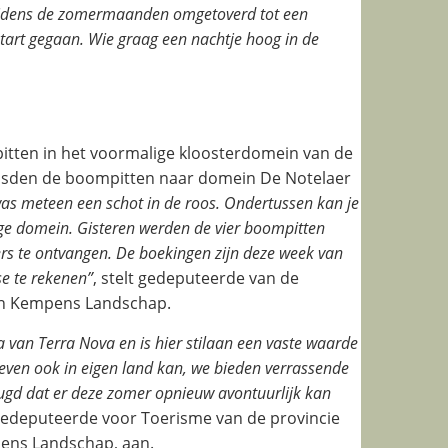
tijdens de zomermaanden omgetoverd tot een
 start gegaan. Wie graag een nachtje hoog in de
itten in het voormalige kloosterdomein van de
uisden de boompitten naar domein De Notelaer
as meteen een schot in de roos. Ondertussen kan je
ige domein. Gisteren werden de vier boompitten
ers te ontvangen. De boekingen zijn deze week van
se te rekenen”
, stelt gedeputeerde van de
van Kempens Landschap.
van Terra Nova en is hier stilaan een vaste waarde
leven ook in eigen land kan, we bieden verrassende
heugd dat er deze zomer opnieuw avontuurlijk kan
gedeputeerde voor Toerisme van de provincie
pens Landschap, aan.