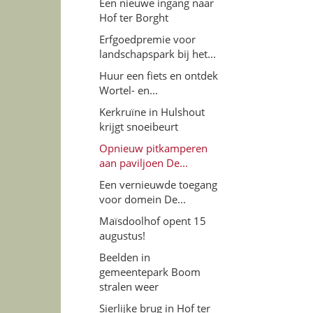
Een nieuwe ingang naar
Hof ter Borght
Erfgoedpremie voor
landschapspark bij het...
Huur een fiets en ontdek
Wortel- en...
Kerkruïne in Hulshout
krijgt snoeibeurt
Opnieuw pitkamperen
aan paviljoen De...
Een vernieuwde toegang
voor domein De...
Maïsdoolhof opent 15
augustus!
Beelden in
gemeentepark Boom
stralen weer
Sierlijke brug in Hof ter