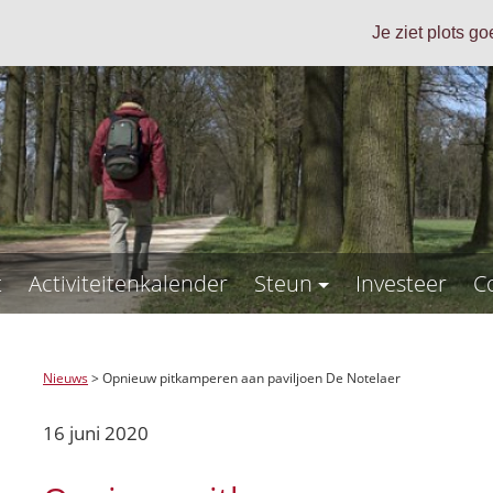
Je ziet plots g
t
Activiteitenkalender
Steun
Investeer
C
Nieuws
>
Opnieuw pitkamperen aan paviljoen De Notelaer
16 juni 2020