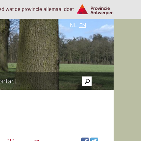
oed wat de provincie allemaal doet
NL
EN
ontact
>