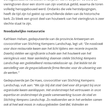
vieringtoren door een storm van zijn voetstuk getild, waarna de toren
volledig heropgebouwd werd. Ondanks die vele herstelpogingen,
heeft de tijd zijn tol geëist op verschillende delen van de historische
kerk. Zo bleek een groot deel van houtwerk van het vieringkruis is zeer
slechte staat te zijn.
Noodzakelijke restauratie
Kathleen Helsen, gedeputeerde van de provincie Antwerpen en
covoorzitter van Stichting Kempens Landschap, legt uit:
“De noodzaak
voor deze restauratie kwam aan het licht tijdens een recente inspectie.
Daarbij stelden we significante schade aan het houtwerk van het
vieringkruis vast. Naar aanleiding daarvan stelde Stichting Kempens
Landschap een gedetailleerd restauratiedossier op. Dat leidde tot de
aanstelling van de gespecialiseerde firma Renotec voor de uitvoering van
de werken.”
Gedeputeerde Jan De Haes, covoorzitter van Stichting Kempens
Landschap, vult aan:
“We zijn blij dat stad Geel voor dit project bij onze
organisatie kwam aankloppen. Het onderstreept het vertrouwen in onze
expertise en onderstreept de goede samenwerking tussen de stad en
Stichting Kempens Landschap. Zo realiseerden we in het verleden samen
ook al heel wat moois in natuurgebieden Geel-Bel, Volmolen en