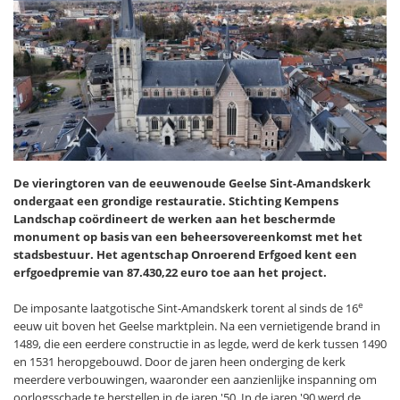
De vieringtoren van de eeuwenoude Geelse Sint-Amandskerk
ondergaat een grondige restauratie. Stichting Kempens
Landschap coördineert de werken aan het beschermde
monument op basis van een beheersovereenkomst met het
stadsbestuur. Het agentschap Onroerend Erfgoed kent een
erfgoedpremie van 87.430,22 euro toe aan het project.
e
De imposante laatgotische Sint-Amandskerk torent al sinds de 16
eeuw uit boven het Geelse marktplein. Na een vernietigende brand in
1489, die een eerdere constructie in as legde, werd de kerk tussen 1490
en 1531 heropgebouwd. Door de jaren heen onderging de kerk
meerdere verbouwingen, waaronder een aanzienlijke inspanning om
oorlogsschade te herstellen in de jaren '50. In de jaren '90 werd de