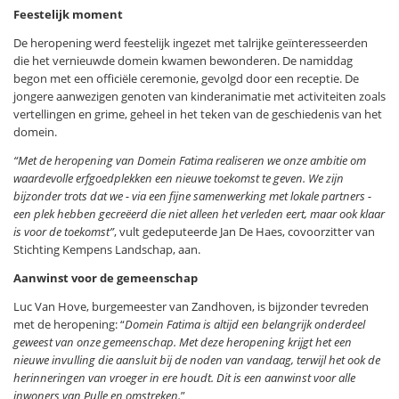
Feestelijk moment
De heropening werd feestelijk ingezet met talrijke geïnteresseerden
die het vernieuwde domein kwamen bewonderen. De namiddag
begon met een officiële ceremonie, gevolgd door een receptie. De
jongere aanwezigen genoten van kinderanimatie met activiteiten zoals
vertellingen en grime, geheel in het teken van de geschiedenis van het
domein.
“Met de heropening van Domein Fatima realiseren we onze ambitie om
waardevolle erfgoedplekken een nieuwe toekomst te geven. We zijn
bijzonder trots dat we - via een fijne samenwerking met lokale partners -
een plek hebben gecreëerd die niet alleen het verleden eert, maar ook klaar
is voor de toekomst”
, vult gedeputeerde Jan De Haes, covoorzitter van
Stichting Kempens Landschap, aan.
Aanwinst voor de gemeenschap
Luc Van Hove, burgemeester van Zandhoven, is bijzonder tevreden
met de heropening: “
Domein Fatima is altijd een belangrijk onderdeel
geweest van onze gemeenschap. Met deze heropening krijgt het een
nieuwe invulling die aansluit bij de noden van vandaag, terwijl het ook de
herinneringen van vroeger in ere houdt. Dit is een aanwinst voor alle
inwoners van Pulle en omstreken.
”