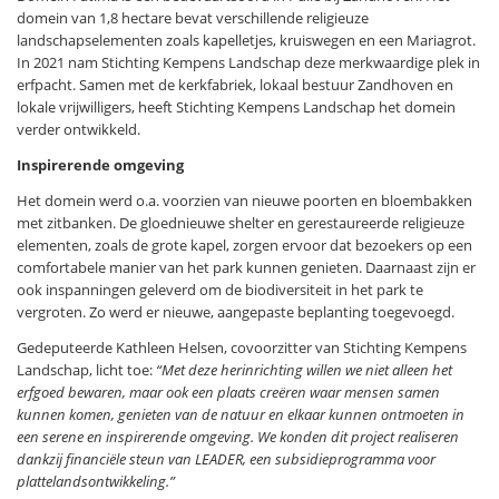
domein van 1,8 hectare bevat verschillende religieuze
landschapselementen zoals kapelletjes, kruiswegen en een Mariagrot.
In 2021 nam Stichting Kempens Landschap deze merkwaardige plek in
erfpacht. Samen met de kerkfabriek, lokaal bestuur Zandhoven en
lokale vrijwilligers, heeft Stichting Kempens Landschap het domein
verder ontwikkeld.
Inspirerende omgeving
Het domein werd o.a. voorzien van nieuwe poorten en bloembakken
met zitbanken. De gloednieuwe shelter en gerestaureerde religieuze
elementen, zoals de grote kapel, zorgen ervoor dat bezoekers op een
comfortabele manier van het park kunnen genieten. Daarnaast zijn er
ook inspanningen geleverd om de biodiversiteit in het park te
vergroten. Zo werd er nieuwe, aangepaste beplanting toegevoegd.
Gedeputeerde Kathleen Helsen, covoorzitter van Stichting Kempens
Landschap, licht toe:
“Met deze herinrichting willen we niet alleen het
erfgoed bewaren, maar ook een plaats creëren waar mensen samen
kunnen komen, genieten van de natuur en elkaar kunnen ontmoeten in
een serene en inspirerende omgeving. We konden dit project realiseren
dankzij financiële steun van LEADER, een subsidieprogramma voor
plattelandsontwikkeling.”