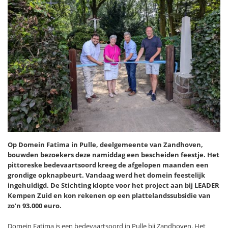
Op Domein Fatima in Pulle, deelgemeente van Zandhoven,
bouwden bezoekers deze namiddag een bescheiden feestje. Het
pittoreske bedevaartsoord kreeg de afgelopen maanden een
grondige opknapbeurt. Vandaag werd het domein feestelijk
ingehuldigd. De Stichting klopte voor het project aan bij LEADER
Kempen Zuid en kon rekenen op een plattelandssubsidie van
zo’n 93.000 euro.
Domein Fatima is een bedevaartsoord in Pulle bij Zandhoven. Het