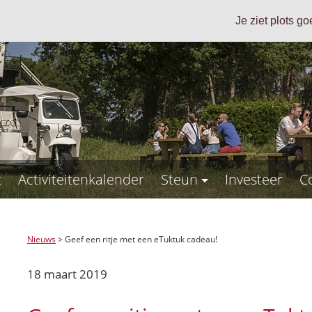
Je ziet plots g
t
Activiteitenkalender
Steun
Investeer
C
Nieuws
>
Geef een ritje met een eTuktuk cadeau!
18 maart 2019