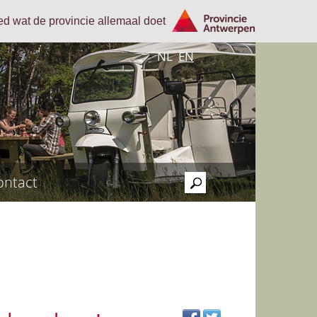
oed wat de provincie allemaal doet
NL
EN
ontact
>