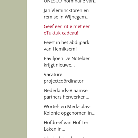
UNESCO-nominatie van...
Jan Vlemincktoren en
remise in Wijnegem...
Geef een ritje met een
eTuktuk cadeau!
Feest in het abdijpark
van Hemiksem!
Paviljoen De Notelaer
krijgt nieuwe...
Vacature
projectcoördinator
Nederlands-Vlaamse
partners herwerken...
Wortel- en Merksplas-
Kolonie opgenomen in...
Hofdreef van Hof Ter
Laken in...