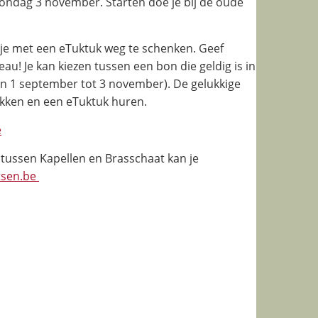
 zondag 3 november. Starten doe je bij de oude
tje met een eTuktuk weg te schenken. Geef
eau! Je kan kiezen tussen een bon die geldig is in
 (van 1 september tot 3 november). De gelukkige
kken en een eTuktuk huren.
e
 tussen Kapellen en Brasschaat kan je
tsen.be