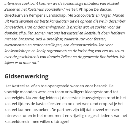
intensieve zoektocht kunnen we de toekomstige uitbaters van Kasteel
Zellaer en het Koetshuis voorstellen.”
vertelt Philippe De Backer,
directeur van Kempens Landschap.
“An Schoovaerts en Jurgen Marien
uit Putte kwamen als beste kandidaten uit de oproep die we in december
lanceerden. Hun ondernemingsplan is precies wat we zoeken voor dit
domein: zij zullen samen met ons het kasteel en koetshuis doen herleven
met een brasserie, Bed & Breakfast, zaalverhuur voor feesten,
evenementen en tentoonstellingen, een demonstratiekeuken voor
kookworkshops en kookprogramma’s en de inrichting van een museum
over de geschiedenis van domein Zellaer en de gemeente Bonheiden. We
kijken er al naar uit.”
Gidsenwerking
Het Kasteel zal af en toe opengesteld worden voor bezoek. De
voorbije maanden werd een team vrijwilligers klaargestoomd tot
kasteelgids. Nu zondag leiden zij de eerste nieuwsgierigen rond in het
kasteel tijdens de kasteelfeesten en ook het weekend erop zal je het
kasteel kunnen bezoeken. De partners zijn blij dat zoveel mensen
interesse tonen in het monument en vrijwillig de geschiedenis van het
kasteeldomein mee willen uitdragen!