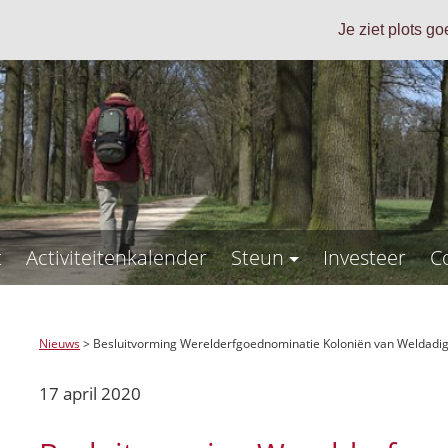
Je ziet plots g
t
Activiteitenkalender
Steun
Investeer
C
Nieuws
>
Besluitvorming Werelderfgoednominatie Koloniën van Weldadigh
17 april 2020