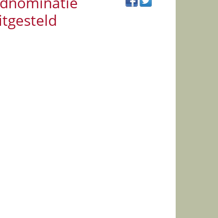
ednominatie
itgesteld