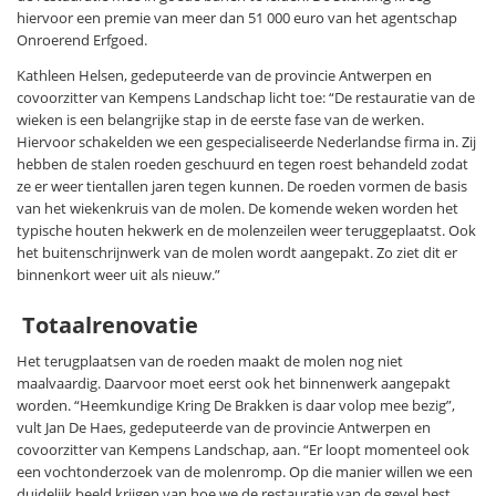
hiervoor een premie van meer dan 51 000 euro van het agentschap
Onroerend Erfgoed.
Kathleen Helsen, gedeputeerde van de provincie Antwerpen en
covoorzitter van Kempens Landschap licht toe: “De restauratie van de
wieken is een belangrijke stap in de eerste fase van de werken.
Hiervoor schakelden we een gespecialiseerde Nederlandse firma in. Zij
hebben de stalen roeden geschuurd en tegen roest behandeld zodat
ze er weer tientallen jaren tegen kunnen. De roeden vormen de basis
van het wiekenkruis van de molen. De komende weken worden het
typische houten hekwerk en de molenzeilen weer teruggeplaatst. Ook
het buitenschrijnwerk van de molen wordt aangepakt. Zo ziet dit er
binnenkort weer uit als nieuw.”
Totaalrenovatie
Het terugplaatsen van de roeden maakt de molen nog niet
maalvaardig. Daarvoor moet eerst ook het binnenwerk aangepakt
worden. “Heemkundige Kring De Brakken is daar volop mee bezig”,
vult Jan De Haes, gedeputeerde van de provincie Antwerpen en
covoorzitter van Kempens Landschap, aan. “Er loopt momenteel ook
een vochtonderzoek van de molenromp. Op die manier willen we een
duidelijk beeld krijgen van hoe we de restauratie van de gevel best