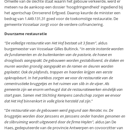
Omwille van de slechte staat waarin het gebouw verkeerde, werd er
meteen na de aankoop een dossier 'hoogdringendheid' ingediend bij
het agentschap Onroerend Erfgoed. Daarop keurde de minister een
bedrag van 1.449.131,31 goed voor de toekomstige restauratie. De
gemeente Vosselaar zorgt voor de verdere cofinanciering.
Duurzame restauratie
“De volledige restauratie van Het Hof bestaat uit 3 fasen”
, aldus
burgemeester van Vosselaar Gilles Bultinck. “
In eerste instantie worden
de fundamenten en de buitenkanten van de pastorie, de hoeve en
droogloods aangepakt. De gebouwen worden gestabiliseerd, de daken en
muren worden grondig aangepakt en de ramen en deuren worden
geplaatst. Ook de plafonds, trappen en haarden krijgen een eerste
opknapbeurt. In het parkbos zorgen we voor de restauratie van de
cementrustieke bruggetjes en het ruimen van slib in de vijver
.
Als
gemeente zijn we enorm verheugd dat de restauratiewerken eindelijk van
start gaan. Samen met Stichting Kempens Landschap zorgen we ervoor
dat Het Hof binnenkort in volle glorie hersteld zal zijn.
”
“
De restauratie van de gebouwen werd gegund aan Renotec nv. De
bruggetjes worden door Janssens en Janssens onder handen genomen en
de slibruiming wordt uitgevoerd door de firma Heylen”,
aldus Jan De
Haes, gedeputeerde van de provincie Antwerpen en covoorzitter van