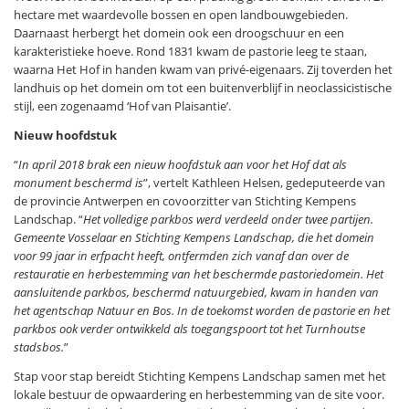
hectare met waardevolle bossen en open landbouwgebieden.
Daarnaast herbergt het domein ook een droogschuur en een
karakteristieke hoeve. Rond 1831 kwam de pastorie leeg te staan,
waarna Het Hof in handen kwam van privé-eigenaars. Zij toverden het
landhuis op het domein om tot een buitenverblijf in neoclassicistische
stijl, een zogenaamd ‘Hof van Plaisantie’.
Nieuw hoofdstuk
“
In april 2018 brak een nieuw hoofdstuk aan voor het Hof dat als
monument beschermd is
”, vertelt Kathleen Helsen, gedeputeerde van
de provincie Antwerpen en covoorzitter van Stichting Kempens
Landschap. “
Het volledige parkbos werd verdeeld onder twee partijen.
Gemeente Vosselaar en Stichting Kempens Landschap, die het domein
voor 99 jaar in erfpacht heeft, ontfermden zich vanaf dan over de
restauratie en herbestemming van het beschermde pastoriedomein. Het
aansluitende parkbos, beschermd natuurgebied, kwam in handen van
het agentschap Natuur en Bos. In de toekomst worden de pastorie en het
parkbos ook verder ontwikkeld als toegangspoort tot het Turnhoutse
stadsbos.
”
Stap voor stap bereidt Stichting Kempens Landschap samen met het
lokale bestuur de opwaardering en herbestemming van de site voor.