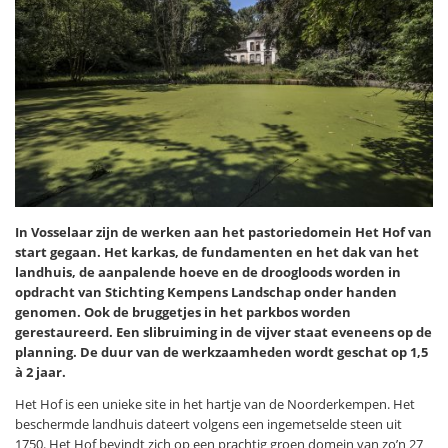
In Vosselaar zijn de werken aan het pastoriedomein Het Hof van
start gegaan. Het karkas, de fundamenten en het dak van het
landhuis, de aanpalende hoeve en de droogloods worden in
opdracht van Stichting Kempens Landschap onder handen
genomen. Ook de bruggetjes in het parkbos worden
gerestaureerd. Een slibruiming in de vijver staat eveneens op de
planning. De duur van de werkzaamheden wordt geschat op 1,5
à 2 jaar.
Het Hof is een unieke site in het hartje van de Noorderkempen. Het
beschermde landhuis dateert volgens een ingemetselde steen uit
1750. Het Hof bevindt zich op een prachtig groen domein van zo’n 27