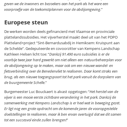
geven we de inwoners en bezoekers aan het park als het ware een
voorproefje van de toekomstplannen voor de abdijomgeving.
”
Europese steun
De werken worden deels gefinancierd met Vlaamse en provinciale
plattelandssubsidies. Het vijverherstel maakt deel uit van het PDPO
Platteland+project “Sint-Bernardusabdij in Hemiksem: Kruispunt aan
de Schelde”. Gedeputeerde en covoorzitter van Kempens Landschap
Kathleen Helsen licht toe: “
Dankzij 91.490 euro subsidies is er de
voorbije twee jaar hard gewerkt om niet alleen een natuurbeheerplan voor
de abdijomgeving op te maken, maar ook om een nieuwe wandel- en
fietsverbinding over de Benedenvliet te realiseren. Daar komt straks een
brug, als een nieuwe toegangspoort tot het park vanuit de dorpskern van
de buurgemeente Schelle.
”
Burgemeester Luc Bouckaert is alvast opgetogen: “
Het herstel van de
vijver is een mooie eerste zichtbare verandering in het park. Dankzij de
samenwerking met Kempens Landschap is er heel wat in beweging gezet.
Er ligt nog een grote opdracht om de komende jaren de vooropgestelde
doelstellingen te realiseren, maar ik ben ervan overtuigd dat we dit samen
tot een succesvol einde zullen brengen!
”