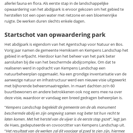
allerlei fauna en flora. Als eerste stap in de landschappelijke
opwaardering van het abdijpark is ervoor gekozen om het gebied te
herstellen tot een open water met rietzone en een bloemenrijke
ruigte. De werken duren slechts enkele dagen.
Startschot van opwaardering park
Het abdijpark is eigendom van het Agentschap voor Natuur en Bos.
Vorig jaar namen de gemeente Hemiksem en Kempens Landschap het
gebied in erfpacht. Hierdoor kan het beheer van het park beter
aansluiten bij die van het beschermde abdijcomplex. Om dat te
realiseren werd in opdracht van Kempens Landschap een
natuurbeheerplan opgemaakt. Na een grondige inventarisatie van de
aanwezige natuur en infrastructuur werd een nieuwe visie uitgewerkt
met bijhorende beheersmaatregelen. In maart dachten zo’n 60
buurtbewoners en andere betrokkenen ook nog eens mee na over
deze visie, waardoor er vandaag een breed gedragen beheerplan is.
“
Kempens Landschap begeleidt de gemeente om de als monument
beschermde abdij en zijn omgeving samen nog beter tot hun recht te
laten komen. Met het herstel van de vijver is de eerste stap gezet
”, legt Jan
de Haes, gedeputeerde en covoorzitter van Kempens Landschap uit.
“
Het resultaat van de werken zal dit voorjaar al goed te zien zijn, hiermee