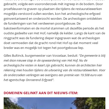
gebracht, volgde een vooronderzoek mét ingreep in de bodem. Door
proefsleuven te graven op plaatsen die tijdens de restauratiewerken
mogelijks verstoord zullen worden, kon het archeologische erfgoed
geïnventariseerd en onderzocht worden. De archeologen ontdekten
de funderingen van het verdwenen poortgebouw. De
baksteenformaten en de mortel stammen uit dezelfde periode als het
oudste gedeelte van Het Hof, namelijk de kelder. Langs de kant van de
ringgracht was de fundering dieper ingegraven wat de archeologen
doet vermoeden dat de gracht rond Het Hof op dat moment veel
breder was en mogelijk tot tegen het poortgebouw liep.
Gilles Bultinck, burgemeester van Vosselaar, besluit:
“De gemeente is blij
met deze nieuwe stap in de opwaardering van Het Hof. Nu de
archeologische resten in kaart zijn gebracht, kunnen de architecten hier
rekening mee houden tijdens de uitvoering van de restauratiewerken. Voor
de onderzoeken verkregen we overigens een premie van 19.508 euro van
het agentschap Onroerend Erfgoed”.
DOMEINEN GELINKT AAN DIT NIEUWS-ITEM: