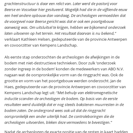
grachtenstructuur is daar een relict van. Later werd de pastorij voor
Beerse en Vosselaar hier gesitueerd. Mogelijk had die in de vijftiende eeuw
een heel andere opbouw dan vandaag. De archeologen vermoedden dat
de voorgevel naar Beerse gericht was dat er ook een poortgebouw
aanwezig was. Om uitsluitsel te krijgen, hebben we bijkomend onderzoek
laten uitvoeren op het terrein. Het resultaat daarvan is nu bekend,”
verklaart Kathleen Helsen, gedeputeerde van de provincie Antwerpen
en covoorzitter van Kempens Landschap.
Als eerste stap onderzochten de archeologen de afwijkingen in de
bodem met niet-destructieve technieken. Door zulk ‘onderzoek
zonder ingreep in de bodem’ konden de medewerkers van ABO N.V.
nagaan wat de oorspronkelijke vorm van de ringgracht was. Ook de
grootte en vorm van het poortgebouw werden onderzocht. Jan de
Haes, gedeputeerde van de provincie Antwerpen en covoorzitter van
Kempens Landschap legt uit:
“Met behulp van elektromagnetische
inductie scanden de archeologen de bodem. Op basis van de eerste
resultaten werd duidelijk dat er nog steeds bakstenen muurresten in de
bodem zaten. De ondergrond wees ook uit dat de ringgracht
oorspronkelijk een ander uiterlijk had. De controleboringen die de
archeologen uitvoerden, bleken deze vermoedens te bevestigen.”
Nadat de archeologen de exacte positie van de resten in kaart hadden