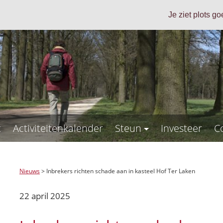
Je ziet plots g
t
Activiteitenkalender
Steun
Investeer
C
Nieuws
>
Inbrekers richten schade aan in kasteel Hof Ter Laken
22 april 2025