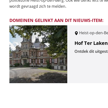
politiezone Heist-op-den-Berg. Ook wie denkt iets te w
wordt gevraagd zich te melden.
DOMEINEN GELINKT AAN DIT NIEUWS-ITEM:
Heist-op-den-B
Hof Ter Laken
Ontdek dit uitges