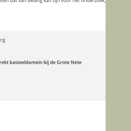
eten dat van belang kan zijn voor het onderzoek,
erg
trekt kasteeldomein bij de Grote Nete