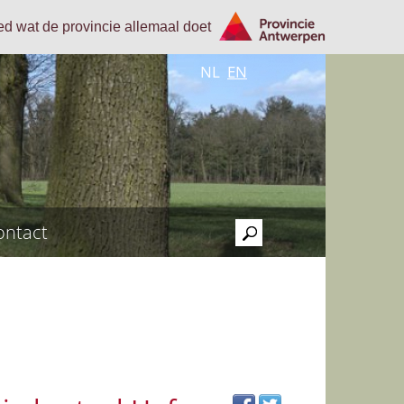
oed wat de provincie allemaal doet
NL
EN
ontact
>