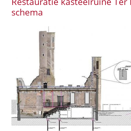
Restauratie kasteelruïne Ter E
schema