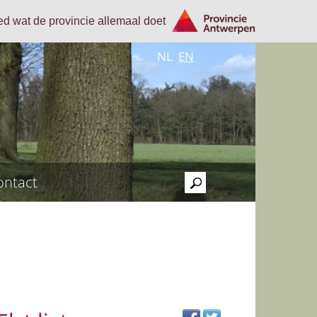
oed wat de provincie allemaal doet
NL
EN
ontact
>