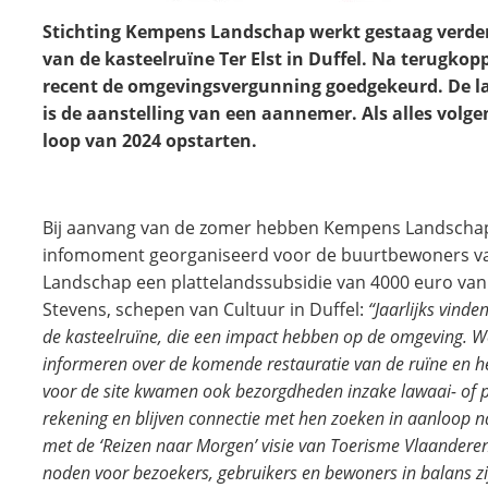
Stichting Kempens Landschap werkt gestaag verder
van de kasteelruïne Ter Elst in Duffel. Na terugko
recent de omgevingsvergunning goedgekeurd. De laat
is de aanstelling van een aannemer. Als alles volg
loop van 2024 opstarten.
Bij aanvang van de zomer hebben Kempens Landschap 
infomoment georganiseerd voor de buurtbewoners va
Landschap een plattelandssubsidie van 4000 euro vanui
Stevens, schepen van Cultuur in Duffel:
“Jaarlijks vind
de kasteelruïne, die een impact hebben op de omgeving. W
informeren over de komende restauratie van de ruïne en h
voor de site kwamen ook bezorgdheden inzake lawaai- of
rekening en blijven connectie met hen zoeken in aanloop na
met de ‘Reizen naar Morgen’ visie van Toerisme Vlaandere
noden voor bezoekers, gebruikers en bewoners in balans zi