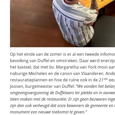
Op het einde van de zomer is er al een tweede infomo
bevolking van Duffel en omstreken. Daar werd enerzijd
het kasteel, dat met bv. Margaretha van York mooi a
naburige Mechelen en de canon van Vlaanderen. Ander
ste
restauratieplannen en hoe de ruïne ook in de 21
eeu
Joosen, burgemeester van Duffel:
“We vonden het belan
omgevingsvergunning de Duffelaars ter plekke en in aanw
laten maken met de restauratie. Er zijn geen bezwaren in
zijn dan ook verheugd dat onze bewoners de gemeente en 
monument een nieuwe toekomst te geven.”