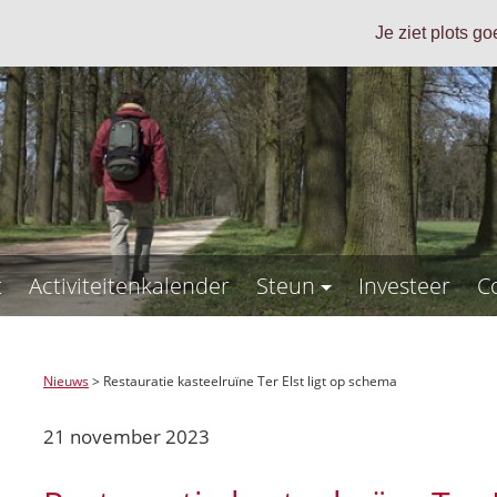
Je ziet plots g
t
Activiteitenkalender
Steun
Investeer
C
Nieuws
>
Restauratie kasteelruïne Ter Elst ligt op schema
21 november 2023