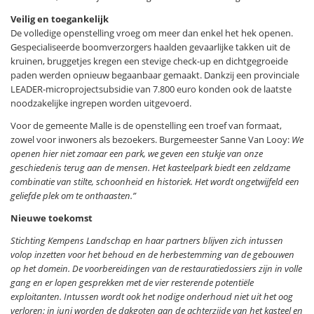
Veilig en toegankelijk
De volledige openstelling vroeg om meer dan enkel het hek openen.
Gespecialiseerde boomverzorgers haalden gevaarlijke takken uit de
kruinen, bruggetjes kregen een stevige check-up en dichtgegroeide
paden werden opnieuw begaanbaar gemaakt. Dankzij een provinciale
LEADER-microprojectsubsidie van 7.800 euro konden ook de laatste
noodzakelijke ingrepen worden uitgevoerd.
Voor de gemeente Malle is de openstelling een troef van formaat,
zowel voor inwoners als bezoekers. Burgemeester Sanne Van Looy:
We
openen hier niet zomaar een park, we geven een stukje van onze
geschiedenis terug aan de mensen. Het kasteelpark biedt een zeldzame
combinatie van stilte, schoonheid en historiek. Het wordt ongetwijfeld een
geliefde plek om te onthaasten.”
Nieuwe toekomst
Stichting Kempens Landschap en haar partners blijven zich intussen
volop inzetten voor het behoud en de herbestemming van de gebouwen
op het domein. De voorbereidingen van de restauratiedossiers zijn in volle
gang en er lopen gesprekken met de vier resterende potentiële
exploitanten. Intussen wordt ook het nodige onderhoud niet uit het oog
verloren: in juni worden de dakgoten aan de achterzijde van het kasteel en