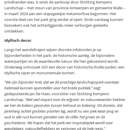
privéhanden was, is sinds de aankoop door Stichting Kempens
Landschap – met steun van provincie Antwerpen en gemeente Malle –
in maart 2024 aan een stapsgewijze metamorfose begonnen. Het
voorste deel van het park ging eerder al open. Sinds vandaag kunnen
bezoekers ook het achterliggende, meer verborgen gedeelte
ontdekken.
Idyllisch decor
Langs het wandeltraject wijzen discrete infoborden je op
bijzonderheden in het park: de historische aanleg, de bijzondere
waterpartijen en de waardevolle natuur die hier gekoesterd wordt.
Onderweg ontvouwt zich een decor van historische (holle) paden, een
idyllische vijver en monumentale bomen.
“We zijn bijzonder trots dat we dit prachtige landschapspark voortaan
helemaal kunnen openstellen voor het brede publiek,”
zegt
gedeputeerde Jan De Haes, voorzitter van Stichting Kempens
Landschap
. “Met veel respect voor de erfgoed- en natuurwaarden hebben
we hier de balans gevonden tussen behoud en beleving. Dit domein, dat
jarenlang achter gesloten poorten lag, wordt nu een plek waar jong en
oud in alle rust kunnen genieten van de stilte, het groen en de
geschiedenis. We hopen dat het park een inspiratieplek wordt voor
wandelaars, natuurliefhebbers en gezinnen uit de hele regio.”