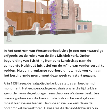
In het centrum van Westmeerbeek vind je een merkwaardige
erfgoedsite: de ruïne van de Sint-Michielskerk. Onder
begeleiding van Stichting Kempens Landschap nam de
gemeente Hulshout initiatief om de ruïne van verder verval te
redden. Na een jarenlange voorbereiding zijn de werken aan
het beschermde monument deze week van start gegaan.
Al in 1938 kreeg de laatgotische kerk de status van beschermd
monument. Het eeuwenoude gebedshuis was in die tijd te klein
geworden voor de geloofsgemeenschap van Westmeerbeek. Een
nieuwe grotere kerk die haaks op de historische werd gebouwd,
moest hier soelaas bieden. De oude en nieuwe kerk delen de
oorspronkelijke westtoren. Helaas raakte de Sint-Michielskerk in