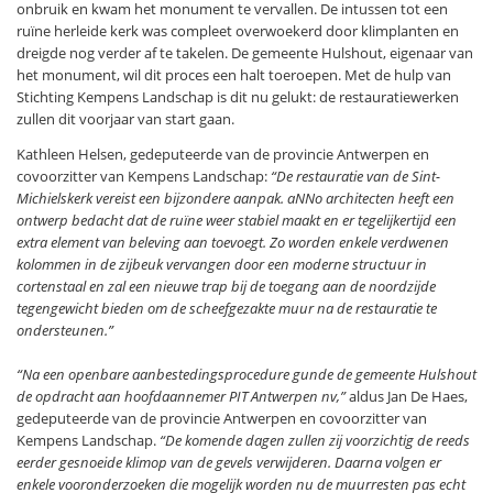
onbruik en kwam het monument te vervallen. De intussen tot een
ruïne herleide kerk was compleet overwoekerd door klimplanten en
dreigde nog verder af te takelen. De gemeente Hulshout, eigenaar van
het monument, wil dit proces een halt toeroepen. Met de hulp van
Stichting Kempens Landschap is dit nu gelukt: de restauratiewerken
zullen dit voorjaar van start gaan.
Kathleen Helsen, gedeputeerde van de provincie Antwerpen en
covoorzitter van Kempens Landschap:
“De restauratie van de Sint-
Michielskerk vereist een bijzondere aanpak. aNNo architecten heeft een
ontwerp bedacht dat de ruïne weer stabiel maakt en er tegelijkertijd een
extra element van beleving aan toevoegt. Zo worden enkele verdwenen
kolommen in de zijbeuk vervangen door een moderne structuur in
cortenstaal en zal een nieuwe trap bij de toegang aan de noordzijde
tegengewicht bieden om de scheefgezakte muur na de restauratie te
ondersteunen.”
“Na een openbare aanbestedingsprocedure gunde de gemeente Hulshout
de opdracht aan hoofdaannemer PIT Antwerpen nv,”
aldus Jan De Haes,
gedeputeerde van de provincie Antwerpen en covoorzitter van
Kempens Landschap.
“De komende dagen zullen zij voorzichtig de reeds
eerder gesnoeide klimop van de gevels verwijderen. Daarna volgen er
enkele vooronderzoeken die mogelijk worden nu de muurresten pas echt