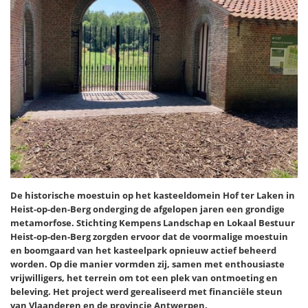
De historische moestuin op het kasteeldomein Hof ter Laken in
Heist-op-den-Berg onderging de afgelopen jaren een grondige
metamorfose. Stichting Kempens Landschap en Lokaal Bestuur
Heist-op-den-Berg zorgden ervoor dat de voormalige moestuin
en boomgaard van het kasteelpark opnieuw actief beheerd
worden. Op die manier vormden zij, samen met enthousiaste
vrijwilligers, het terrein om tot een plek van ontmoeting en
beleving. Het project werd gerealiseerd met financiële steun
van Vlaanderen en de provincie Antwerpen.