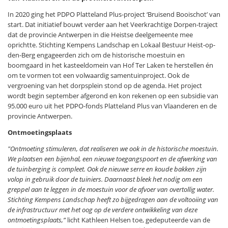
In 2020 ging het PDPO Platteland Plus-project ‘Bruisend Booischot’ van
start. Dat initiatief bouwt verder aan het Veerkrachtige Dorpen-traject
dat de provincie Antwerpen in die Heistse deelgemeente mee
oprichtte. Stichting Kempens Landschap en Lokaal Bestuur Heist-op-
den-Berg engageerden zich om de historische moestuin en
boomgaard in het kasteeldomein van Hof Ter Laken te herstellen én
om te vormen tot een volwaardig samentuinproject. Ook de
vergroening van het dorpsplein stond op de agenda. Het project
wordt begin september afgerond en kon rekenen op een subsidie van
95.000 euro uit het PDPO-fonds Platteland Plus van Vlaanderen en de
provincie Antwerpen.
Ontmoetingsplaats
"Ontmoeting stimuleren, dat realiseren we ook in de historische moestuin.
We plaatsen een bijenhal, een nieuwe toegangspoort en de afwerking van
de tuinberging is compleet. Ook de nieuwe serre en koude bakken zijn
volop in gebruik door de tuiniers. Daarnaast bleek het nodig om een
greppel aan te leggen in de moestuin voor de afvoer van overtollig water.
Stichting Kempens Landschap heeft zo bijgedragen aan de voltooiing van
de infrastructuur met het oog op de verdere ontwikkeling van deze
ontmoetingsplaats,”
licht Kathleen Helsen toe, gedeputeerde van de