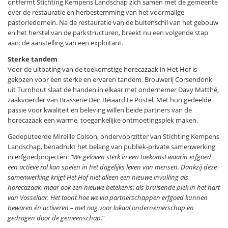
ontfermt Stichting Kempens Landschap zich samen met de gemeente
over de restauratie en herbestemming van het voormalige
pastoriedomein. Na de restauratie van de buitenschil van het gebouw
en het herstel van de parkstructuren, breekt nu een volgende stap
aan: de aanstelling van een exploitant.
Sterke tandem
Voor de uitbating van de toekomstige horecazaak in Het Hof is
gekozen voor een sterke en ervaren tandem. Brouwerij Corsendonk
uit Turnhout slaat de handen in elkaar met ondernemer Davy Matthé,
zaakvoerder van Brasserie Den Beiaard te Postel. Met hun gedeelde
passie voor kwaliteit en beleving willen beide partners van de
horecazaak een warme, toegankelijke ontmoetingsplek maken.
Gedeputeerde Mireille Colson, ondervoorzitter van Stichting Kempens
Landschap, benadrukt het belang van publiek-private samenwerking
in erfgoedprojecten:
“We geloven sterk in een toekomst waarin erfgoed
een actieve rol kan spelen in het dagelijks leven van mensen. Dankzij deze
samenwerking krijgt Het Hof niet alleen een nieuwe invulling als
horecazaak, maar ook een nieuwe betekenis: als bruisende plek in het hart
van Vosselaar. Het toont hoe we via partnerschappen erfgoed kunnen
bewaren én activeren – met oog voor lokaal ondernemerschap en
gedragen door de gemeenschap.
”