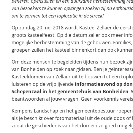
beheren, openstellen en een duurzame herbestemming rea
van bezoekers te kunnen opvangen zoeken zij nu enthousias
om te vormen tot een toplocatie in de streek!
Op zondag 20 mei 2018 wordt Kasteel Zellaer de eerst
groots kasteelfeest. Op die datum zal er ook meer i
mogelijke herbestemming van de gebouwen. Families, 
groepen zullen het kasteel binnenkort dan ook kunne
Om deze mensen te begeleiden tijdens hun bezoek z
van Bonheiden op zoek naar gidsen. Ben je geïnteres
Kasteeldomein van Zellaer uit te bouwen tot een toplo
luisteren op de vrijblijvende
informatieavond op dond
Schepenzaal in het gemeentehuis van Bonheiden
. 
beantwoorden al jouw vragen. Geen voorkennis vereis
Kempens Landschap en het gemeentebestuur roepen d
als je beschikt over fotomateriaal uit de oude doos of
zodat de geschiedenis van het domein zo goed mogeli