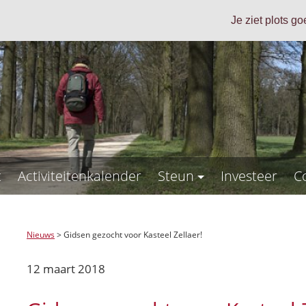
Je ziet plots g
t
Activiteitenkalender
Steun
Investeer
C
Nieuws
>
Gidsen gezocht voor Kasteel Zellaer!
12 maart 2018