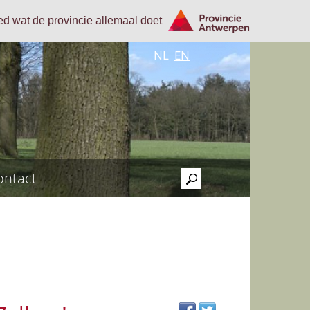
oed wat de provincie allemaal doet
NL
EN
ontact
>