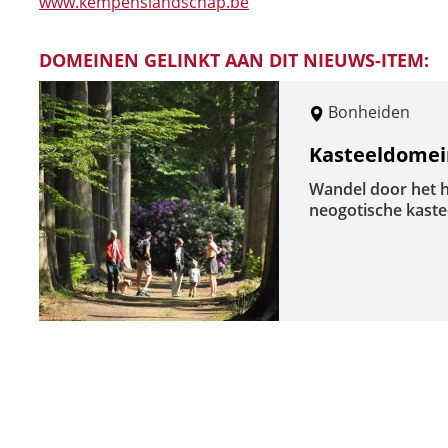
www.kempenslandschap.be
DOMEINEN GELINKT AAN DIT NIEUWS-ITEM:
Bonheiden
Kasteeldomein
Wandel door het h
neogotische kastee