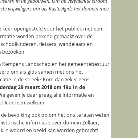
liseren in de gebouwen. Om de verwachtte stroom
te vrijwilligers om als Kasteelgids het domein mee
e keer opengesteld voor het publiek met een
nformatie worden bekend gemaakt over de
schoolkinderen, fietsers, wandelaars en
n bezoeken.
ijn Kempens Landschap en het gemeentebestuur
seerd om als gids samen met ons het
catie in de streek? Kom dan zeker eens
erdag 29 maart 2018 om 19u in de
We geven je daar graag alle informatie en
t! Iedereen welkom!
e bevolking ook op om het ons te laten weten
 historische informatie over domein Zellaer,
jk in woord en beeld kan worden gebracht!