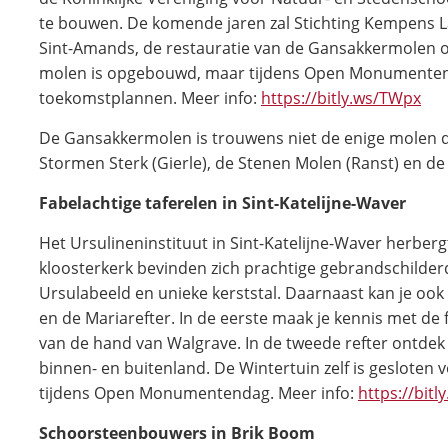
te bouwen. De komende jaren zal Stichting Kempens 
Sint-Amands, de restauratie van de Gansakkermolen o
molen is opgebouwd, maar tijdens Open Monumentend
toekomstplannen. Meer info:
https://bitly.ws/TWpx
De Gansakkermolen is trouwens niet de enige molen d
Stormen Sterk (Gierle), de Stenen Molen (Ranst) en 
Fabelachtige taferelen in Sint-Katelijne-Waver
Het Ursulineninstituut in Sint-Katelijne-Waver herber
kloosterkerk bevinden zich prachtige gebrandschilde
Ursulabeeld en unieke kerststal. Daarnaast kan je oo
en de Mariarefter. In de eerste maak je kennis met de
van de hand van Walgrave. In de tweede refter ontdek
binnen- en buitenland. De Wintertuin zelf is geslote
tijdens Open Monumentendag. Meer info:
https://bit
Schoorsteenbouwers in Brik Boom