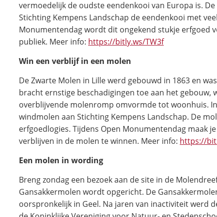
vermoedelijk de oudste eendenkooi van Europa is. De 
Stichting Kempens Landschap de eendenkooi met veel
Monumentendag wordt dit ongekend stukje erfgoed vo
publiek. Meer info:
https://bitly.ws/TW3f
Win een verblijf in een molen
De Zwarte Molen in Lille werd gebouwd in 1863 en was i
bracht ernstige beschadigingen toe aan het gebouw, 
overblijvende molenromp omvormde tot woonhuis. In
windmolen aan Stichting Kempens Landschap. De mo
erfgoedlogies. Tijdens Open Monumentendag maak je 
verblijven in de molen te winnen. Meer info:
https://bi
Een molen in wording
Breng zondag een bezoek aan de site in de Molendree
Gansakkermolen wordt opgericht. De Gansakkermolen 
oorspronkelijk in Geel. Na jaren van inactiviteit wer
de Koninklijke Vereniging voor Natuur- en Stedensc