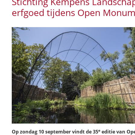
Stichting Kempens Landschap
erfgoed tijdens Open Monu
e
Op zondag 10 september vindt de 35
editie van Op