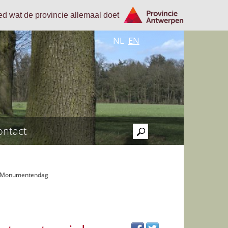
oed wat de provincie allemaal doet
NL
EN
ontact
>
en Monumentendag