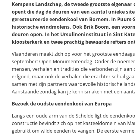
Kempens Landschap, de tweede grootste eigenaar 
opent die dag de deuren van een aantal unieke sites
gerestaureerde eendenkooi van Bornem. In Puurs-Si
historische windmolens. Ook Brik Boom,
een voorm
deuren open. In het Ursulineninstituut in Sint-Kat
kloosterkerk en twee prachtig bewaarde refters o
Vlaanderen maakt zich op voor het grootste eendaags
september: Open Monumentendag. Onder de noemer "Met
mensen, verhalen en tradities die verbonden zijn aan
erfgoed, maar ook de verhalen die erachter schuil ga
samen met zijn partners waardevolle historische land
Aanstaande zondag kan je kennismaken met een aanta
Bezoek de oudste eendenkooi van Europa
Langs een oude arm van de Schelde ligt de eendenko
constructie bevindt zich op het kasteeldomein van M
gebruikt om wilde eenden te vangen. De eerste verme