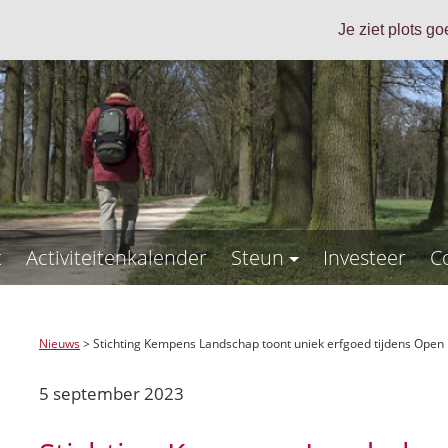
Je ziet plots g
t
Activiteitenkalender
Steun
Investeer
C
Nieuws
>
Stichting Kempens Landschap toont uniek erfgoed tijdens Op
5 september 2023