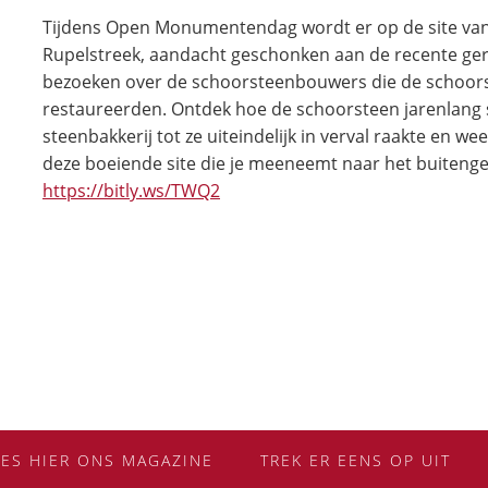
Tijdens Open Monumentendag wordt er op de site van 
Rupelstreek, aandacht geschonken aan de recente ger
bezoeken over de schoorsteenbouwers die de schoor
restaureerden. Ontdek hoe de schoorsteen jarenlang 
steenbakkerij tot ze uiteindelijk in verval raakte en w
deze boeiende site die je meeneemt naar het buitenge
https://bitly.ws/TWQ2
EES HIER ONS MAGAZINE
TREK ER EENS OP UIT