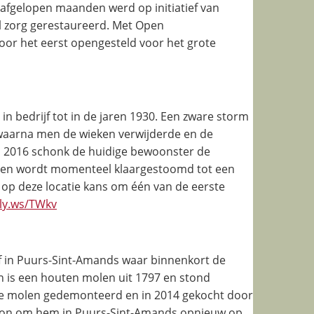
afgelopen maanden werd op initiatief van
 zorg gerestaureerd. Met Open
or het eerst opengesteld voor het grote
n bedrijf tot in de jaren 1930. Een zware storm
waarna men de wieken verwijderde en de
 2016 schonk de huidige bewoonster de
len wordt momenteel klaargestoomd tot een
op deze locatie kans om één van de eerste
tly.ws/TWkv
f in Puurs-Sint-Amands waar binnenkort de
is een houten molen uit 1797 en stond
d de molen gedemonteerd en in 2014 gekocht door
hoon om hem in Puurs-Sint-Amands opnieuw op