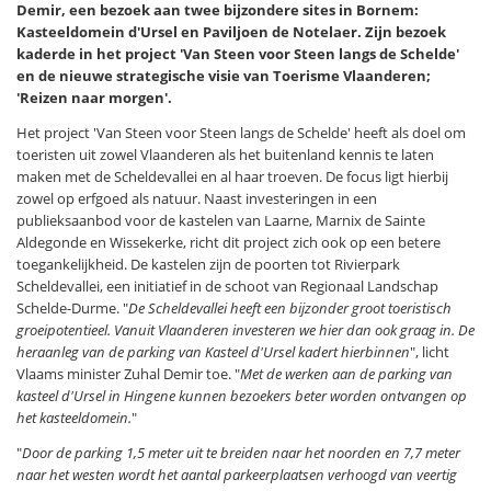
Demir, een bezoek aan twee bijzondere sites in Bornem:
Kasteeldomein d'Ursel en Paviljoen de Notelaer. Zijn bezoek
kaderde in het project 'Van Steen voor Steen langs de Schelde'
en de nieuwe strategische visie van Toerisme Vlaanderen;
'Reizen naar morgen'.
Het project 'Van Steen voor Steen langs de Schelde' heeft als doel om
toeristen uit zowel Vlaanderen als het buitenland kennis te laten
maken met de Scheldevallei en al haar troeven. De focus ligt hierbij
zowel op erfgoed als natuur. Naast investeringen in een
publieksaanbod voor de kastelen van Laarne, Marnix de Sainte
Aldegonde en Wissekerke, richt dit project zich ook op een betere
toegankelijkheid. De kastelen zijn de poorten tot Rivierpark
Scheldevallei, een initiatief in de schoot van Regionaal Landschap
Schelde-Durme. "
De Scheldevallei heeft een bijzonder groot toeristisch
groeipotentieel. Vanuit Vlaanderen investeren we hier dan ook graag in. De
heraanleg van de parking van Kasteel d'Ursel kadert hierbinnen
", licht
Vlaams minister Zuhal Demir toe. "
Met de werken aan de parking van
kasteel d'Ursel in Hingene kunnen bezoekers beter worden ontvangen op
het kasteeldomein.
"
"
Door de parking 1,5 meter uit te breiden naar het noorden en 7,7 meter
naar het westen wordt het aantal parkeerplaatsen verhoogd van veertig