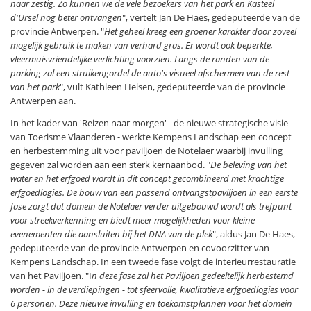
naar zestig. Zo kunnen we de vele bezoekers van het park en Kasteel
d'Ursel nog beter ontvangen
", vertelt Jan De Haes, gedeputeerde van de
provincie Antwerpen. "
Het geheel kreeg een groener karakter door zoveel
mogelijk gebruik te maken van verhard gras. Er wordt ook beperkte,
vleermuisvriendelijke verlichting voorzien. Langs de randen van de
parking zal een struikengordel de auto's visueel afschermen van de rest
van het park
", vult Kathleen Helsen, gedeputeerde van de provincie
Antwerpen aan.
In het kader van 'Reizen naar morgen' - de nieuwe strategische visie
van Toerisme Vlaanderen - werkte Kempens Landschap een concept
en herbestemming uit voor paviljoen de Notelaer waarbij invulling
gegeven zal worden aan een sterk kernaanbod. "
De beleving van het
water en het erfgoed wordt in dit concept gecombineerd met krachtige
erfgoedlogies. De bouw van een passend ontvangstpaviljoen in een eerste
fase zorgt dat domein de Notelaer verder uitgebouwd wordt als trefpunt
voor streekverkenning en biedt meer mogelijkheden voor kleine
evenementen die aansluiten bij het DNA van de plek
", aldus Jan De Haes,
gedeputeerde van de provincie Antwerpen en covoorzitter van
Kempens Landschap. In een tweede fase volgt de interieurrestauratie
van het Paviljoen. "I
n deze fase zal het Paviljoen gedeeltelijk herbestemd
worden - in de verdiepingen - tot sfeervolle, kwalitatieve erfgoedlogies voor
6 personen. Deze nieuwe invulling en toekomstplannen voor het domein