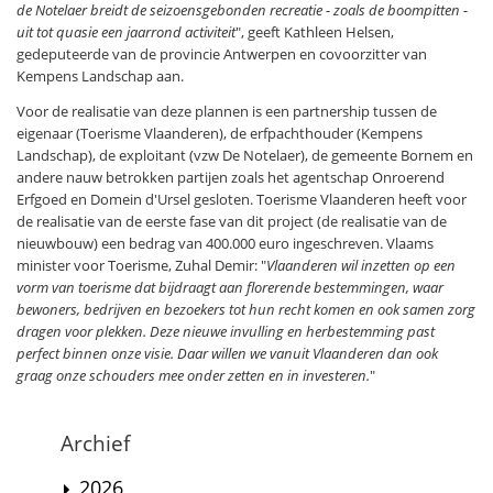
de Notelaer breidt de seizoensgebonden recreatie - zoals de boompitten -
uit tot quasie een jaarrond activiteit
", geeft Kathleen Helsen,
gedeputeerde van de provincie Antwerpen en covoorzitter van
Kempens Landschap aan.
Voor de realisatie van deze plannen is een partnership tussen de
eigenaar (Toerisme Vlaanderen), de erfpachthouder (Kempens
Landschap), de exploitant (vzw De Notelaer), de gemeente Bornem en
andere nauw betrokken partijen zoals het agentschap Onroerend
Erfgoed en Domein d'Ursel gesloten. Toerisme Vlaanderen heeft voor
de realisatie van de eerste fase van dit project (de realisatie van de
nieuwbouw) een bedrag van 400.000 euro ingeschreven. Vlaams
minister voor Toerisme, Zuhal Demir: "
Vlaanderen wil inzetten op een
vorm van toerisme dat bijdraagt aan florerende bestemmingen, waar
bewoners, bedrijven en bezoekers tot hun recht komen en ook samen zorg
dragen voor plekken. Deze nieuwe invulling en herbestemming past
perfect binnen onze visie. Daar willen we vanuit Vlaanderen dan ook
graag onze schouders mee onder zetten en in investeren.
"
Archief
2026