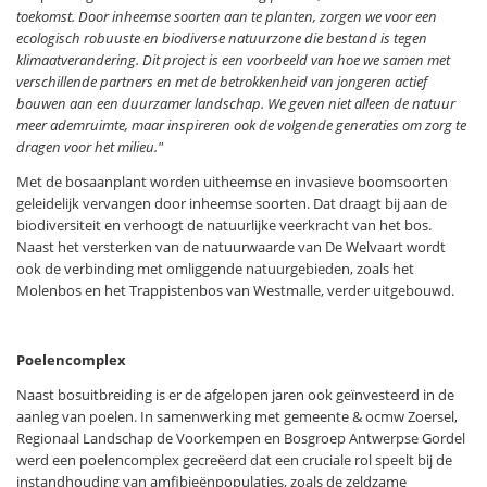
toekomst. Door inheemse soorten aan te planten, zorgen we voor een
ecologisch robuuste en biodiverse natuurzone die bestand is tegen
klimaatverandering. Dit project is een voorbeeld van hoe we samen met
verschillende partners en met de betrokkenheid van jongeren actief
bouwen aan een duurzamer landschap. We geven niet alleen de natuur
meer ademruimte, maar inspireren ook de volgende generaties om zorg te
dragen voor het milieu."
Met de bosaanplant worden uitheemse en invasieve boomsoorten
geleidelijk vervangen door inheemse soorten. Dat draagt bij aan de
biodiversiteit en verhoogt de natuurlijke veerkracht van het bos.
Naast het versterken van de natuurwaarde van De Welvaart wordt
ook de verbinding met omliggende natuurgebieden, zoals het
Molenbos en het Trappistenbos van Westmalle, verder uitgebouwd.
Poelencomplex
Naast bosuitbreiding is er de afgelopen jaren ook geïnvesteerd in de
aanleg van poelen. In samenwerking met gemeente & ocmw Zoersel,
Regionaal Landschap de Voorkempen en Bosgroep Antwerpse Gordel
werd een poelencomplex gecreëerd dat een cruciale rol speelt bij de
instandhouding van amfibieënpopulaties, zoals de zeldzame