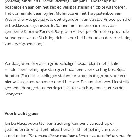
(Zoersel). Sinds 2006 kocht Stichting Kempens Landschap hier
bospercelen aan om het gebied veilig te stellen en op te waarderen.
Het domein sluit aan bij het Molenbos en het Trappistenbos van
Westmalle. Het gebied was ooit eigendom van de stad Antwerpen die
er bosklassen organiseerde. Samen met andere partners zoals
gemeente & ocmw Zoersel, Bosgroep Antwerpse Gordel en provincie
Antwerpen, zet de Stichting zich in voor het behoud en de verbetering
van deze groene long.
Vandaag werd er via een grootschalige bosaanplant met lokale
scholen een belangrijke stap gezet naar een veerkrachtig bos. Bijna
honderd Zoerselse leerlingen staken de schop in de grond voor een
nieuw stukje bos van meer dan 1 hectare. De aanplant werd feestelijk
geopend door gedeputeerde Jan De Haes en burgemeester Katrien
Schryvers.
Veerkrachtig bos
Jan De Haes, voorzitter van Stichting Kempens Landschap en
gedeputeerde voor Leefmilieu, benadrukt het belang van deze
aanplanting:
"De bomen die we vandaag planten, vormen het bos van de