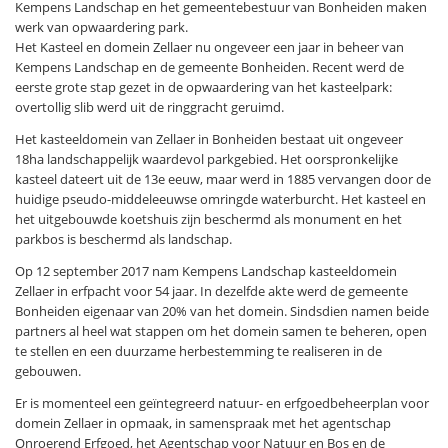
Kempens Landschap en het gemeentebestuur van Bonheiden maken
werk van opwaardering park.
Het Kasteel en domein Zellaer nu ongeveer een jaar in beheer van
Kempens Landschap en de gemeente Bonheiden. Recent werd de
eerste grote stap gezet in de opwaardering van het kasteelpark:
overtollig slib werd uit de ringgracht geruimd.
Het kasteeldomein van Zellaer in Bonheiden bestaat uit ongeveer
18ha landschappelijk waardevol parkgebied. Het oorspronkelijke
kasteel dateert uit de 13e eeuw, maar werd in 1885 vervangen door de
huidige pseudo-middeleeuwse omringde waterburcht. Het kasteel en
het uitgebouwde koetshuis zijn beschermd als monument en het
parkbos is beschermd als landschap.
Op 12 september 2017 nam Kempens Landschap kasteeldomein
Zellaer in erfpacht voor 54 jaar. In dezelfde akte werd de gemeente
Bonheiden eigenaar van 20% van het domein. Sindsdien namen beide
partners al heel wat stappen om het domein samen te beheren, open
te stellen en een duurzame herbestemming te realiseren in de
gebouwen.
Er is momenteel een geïntegreerd natuur- en erfgoedbeheerplan voor
domein Zellaer in opmaak, in samenspraak met het agentschap
Onroerend Erfgoed, het Agentschap voor Natuur en Bos en de