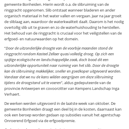
gemeente Bonheiden. Hierin wordt o.a. de slibruiming van de
ringgracht opgenomen. Slib ontstaat wanneer bladeren en ander
organisch materiaal in het water vallen en vergaan. Jaar na jaar groeit
de sliblaag aan, waardoor de waterkwaliteit daalt. Daarom is het nodig
overtollig slib uit te graven en zo de waterhuishouding te herstellen.
Het behoud van de ringgracht is cruciaal voor het veiligstellen van de
erfgoed- en natuurwaarden op het domein.
“
Door de uitzonderlijke droogte van de voorbije maanden stond de
ringgracht rondom Kasteel Zellaer quasi volledig droog. Op zich een
spijtige ecologische en landschappelijke zaak, doch bood dit een
uitzonderlijke opportuniteit naar ruiming van het slib. Door de droogte
kan de slibruiming makkelijker, sneller en goedkoper uitgevoerd worden.
Vandaar dat we nu de kans wilden aangrijpen om deze slibruiming
tijdens de droogstand uit te voeren
”, aldus gedeputeerde van de
provincie Antwerpen en covoorzitter van Kempens Landschap Inga
Verhaert.
De werken werden uitgevoerd in de laatste week van oktober. De
gemeente Bonheiden draagt een deel bij in de kosten, daarnaast kan
ook een beroep worden gedaan op subsidies vanuit het agentschap
Onroerend Erfgoed via de erfgoedpremie.