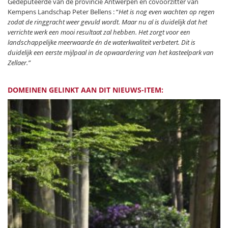
Gedeputeerde van de provincie Antwerpen en covoorzitter van
Kempens Landschap Peter Bellens : “
Het is nog even wachten op regen
zodat de ringgracht weer gevuld wordt. Maar nu al is duidelijk dat het
verrichte werk een mooi resultaat zal hebben. Het zorgt voor een
landschappelijke meerwaarde én de waterkwaliteit verbetert. Dit is
duidelijk een eerste mijlpaal in de opwaardering van het kasteelpark van
Zellaer.”
DOMEINEN GELINKT AAN DIT NIEUWS-ITEM: