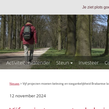
Je ziet plots g
t
Activiteitenkalender
Steun
Investeer
C
Nieuws
>
Vijf projecten moeten beleving en toegankelijkheid Brabantse
12 november 2024