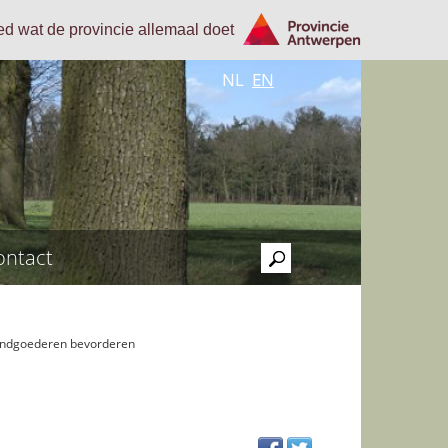
oed wat de provincie allemaal doet
NL
EN
ontact
>
 landgoederen bevorderen