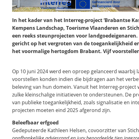
In het kader van het Interreg-project ‘Brabantse Ka
Kempens Landschap, Toerisme Vlaanderen en Stic
een reeks steunprojecten voor landgoedeigenaren. 
gericht op het vergroten van de toegankelijkheid e
het voormalige hertogdom Brabant. Vijf voorstellen
Op 10 juni 2024 werd een oproep gelanceerd waarbij 
voorstellen konden indien die bijdragen aan het verbe
beleving van hun domein. Vanuit het Interreg-project 
zulke kleinschalige initiatieven te ondersteunen. De p
van publieke toegankelijkheid, zoals signalisatie en 
projecten moeten eind 2025 afgerond zijn.
Beleefbaar erfgoed
Gedeputeerde Kathleen Helsen, covoorzitter van Stich
onafhankelijke adviesraad en jury beoordeelde tien ingezond