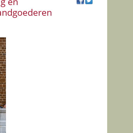
ng en
landgoederen