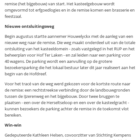
remise (het bijgebouw) van start. Het kasteelgebouw wordt
omgevormd tot erfgoedlogies en in de remise komen een brasserie en
feestzaal.
Nieuwe ontsluitingsweg
Begin augustus startte aannemer Houwelyckx met de aanleg van een
nieuwe weg naar de remise. Die weg maakt onderdeel uit van de totale
ontsluiting van het kasteeldomein - zoals vastgelegd in het RUP en het
beheerplan voor Hof Ter Laken - en zal leiden naar een parking voor
40 wagens. De parking wordt een aanvulling op de grotere
bezoekersparking die het lokaal bestuur later dit jaar realiseert aan het
begin van de Hofdreef.
Voor het tracé van de weg werd gekozen voor de kortste route naar
de remise: een rechtstreekse verbinding door de landbouwgronden
tussen de IJzerenweg en het bijgebouw. Door twee bruggen te
plaatsen - een over de Herseltseloop en een over de kasteelgracht -
kunnen bezoekers de parking achter de remise in de toekomst vlot
bereiken.
Win-win
Gedeputeerde Kathleen Helsen, covoorzitter van Stichting Kempens