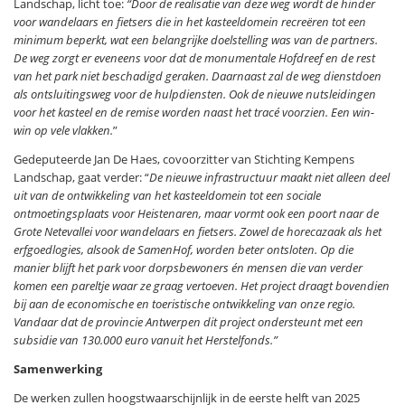
Landschap, licht toe:
“Door de realisatie van deze weg wordt de hinder
voor wandelaars en fietsers die in het kasteeldomein recreëren tot een
minimum beperkt, wat een belangrijke doelstelling was van de partners.
De weg zorgt er eveneens voor dat de monumentale Hofdreef en de rest
van het park niet beschadigd geraken. Daarnaast zal de weg dienstdoen
als ontsluitingsweg voor de hulpdiensten. Ook de nieuwe nutsleidingen
voor het kasteel en de remise worden naast het tracé voorzien. Een win-
win op vele vlakken.
”
Gedeputeerde Jan De Haes, covoorzitter van Stichting Kempens
Landschap, gaat verder: “
De nieuwe infrastructuur maakt niet alleen deel
uit van de ontwikkeling van het kasteeldomein tot een sociale
ontmoetingsplaats voor Heistenaren, maar vormt ook een poort naar de
Grote Netevallei voor wandelaars en fietsers. Zowel de horecazaak als het
erfgoedlogies, alsook de SamenHof, worden beter ontsloten. Op die
manier blijft het park voor dorpsbewoners én mensen die van verder
komen een pareltje waar ze graag vertoeven. Het project draagt bovendien
bij aan de economische en toeristische ontwikkeling van onze regio.
Vandaar dat de provincie Antwerpen dit project ondersteunt met een
subsidie van 130.000 euro vanuit het Herstelfonds.”
Samenwerking
De werken zullen hoogstwaarschijnlijk in de eerste helft van 2025