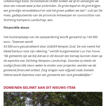
cirkelvormige bank. De bestaande shelter breken we af en vervangen we
door een nieuwe waar je kan picknicken. De grote kapel en de grot krijgen
een grondige renovatiebeurt en ook het groen pakken we aan”
, vult Jan De
Haes, gedeputeerde van de provincie Antwerpen en covoorzitter van
Stichting Kempens Landschap, aan.
Financiële steun
Het kostenplaatje van de opwaardering wordt geraamd op 143 000
euro. “
Daarvan wordt
93 000 euro gesubsidieerd door LEADER Kempen Zuid. De rest neemt het
lokaal bestuur voor zijn rekening,”
vertelt burgemeester Luc Van Hove
.
“Als gemeente zijn we blij dat we in dit dossier een beroep kunnen doen op
de expertise van Stichting Kempens Landschap. Doordat zij steeds de
nodige financiële steun weten te vinden voor projecten, worden we als
gemeente financieel ontlast. Zorg dragen voor erfgoed zoals Domein
Fatima wordt daardoor voor een gemeente een stuk gemakkelijker.”
DOMEINEN GELINKT AAN DIT NIEUWS-ITEM: