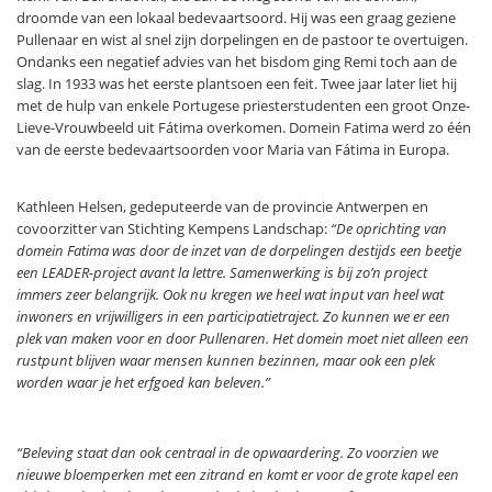
droomde van een lokaal bedevaartsoord. Hij was een graag geziene
Pullenaar en wist al snel zijn dorpelingen en de pastoor te overtuigen.
Ondanks een negatief advies van het bisdom ging Remi toch aan de
slag. In 1933 was het eerste plantsoen een feit. Twee jaar later liet hij
met de hulp van enkele Portugese priesterstudenten een groot Onze-
Lieve-Vrouwbeeld uit Fátima overkomen. Domein Fatima werd zo één
van de eerste bedevaartsoorden voor Maria van Fátima in Europa.
Kathleen Helsen, gedeputeerde van de provincie Antwerpen en
covoorzitter van Stichting Kempens Landschap:
“De oprichting van
domein Fatima was door de inzet van de dorpelingen destijds een beetje
een LEADER-project avant la lettre. Samenwerking is bij zo’n project
immers zeer belangrijk. Ook nu kregen we heel wat input van heel wat
inwoners en vrijwilligers in een participatietraject. Zo kunnen we er een
plek van maken voor en door Pullenaren. Het domein moet niet alleen een
rustpunt blijven waar mensen kunnen bezinnen, maar ook een plek
worden waar je het erfgoed kan beleven.”
“Beleving staat dan ook centraal in de opwaardering. Zo voorzien we
nieuwe bloemperken met een zitrand en komt er voor de grote kapel een