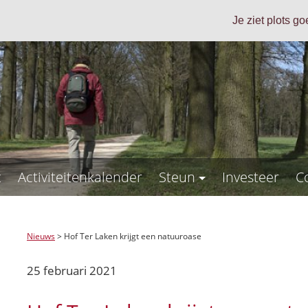
Je ziet plots g
t
Activiteitenkalender
Steun
Investeer
C
Nieuws
>
Hof Ter Laken krijgt een natuuroase
25 februari 2021