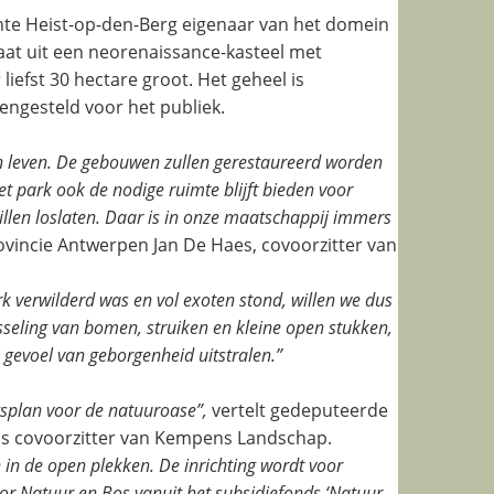
te Heist-op-den-Berg eigenaar van het domein
aat uit een neorenaissance-kasteel met
efst 30 hectare groot. Het geheel is
ngesteld voor het publiek.
n leven. De gebouwen zullen gerestaureerd worden
et park ook de nodige ruimte blijft bieden voor
illen loslaten. Daar is in onze maatschappij immers
vincie Antwerpen Jan De Haes, covoorzitter van
erk verwilderd was en vol exoten stond, willen we dus
sseling van bomen, struiken en kleine open stukken,
 gevoel van geborgenheid uitstralen.”
plan voor de natuuroase”,
vertelt gedeputeerde
ns covoorzitter van Kempens Landschap.
 in de open plekken. De inrichting wordt voor
r Natuur en Bos vanuit het subsidiefonds ‘Natuur