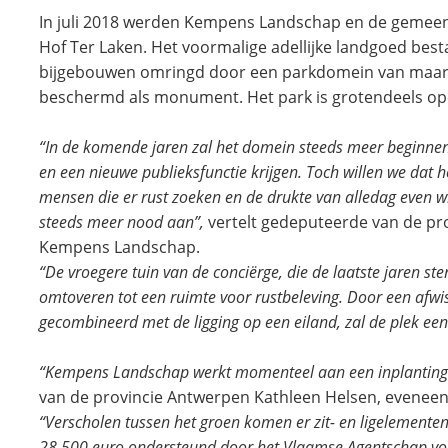
In juli 2018 werden Kempens Landschap en de gemeen
Hof Ter Laken. Het voormalige adellijke landgoed best
bijgebouwen omringd door een parkdomein van maar li
beschermd als monument. Het park is grotendeels ope
“In de komende jaren zal het domein steeds meer beginne
en een nieuwe publieksfunctie krijgen. Toch willen we dat h
mensen die er rust zoeken en de drukte van alledag even w
steeds meer nood aan”,
vertelt gedeputeerde van de pro
Kempens Landschap.
“De vroegere tuin van de conciërge, die de laatste jaren st
omtoveren tot een ruimte voor rustbeleving. Door een afwi
gecombineerd met de ligging op een eiland, zal de plek een
“Kempens Landschap werkt momenteel aan een inplantings
van de provincie Antwerpen Kathleen Helsen, evenee
“Verscholen tussen het groen komen er zit- en ligelementen
28.500 euro ondersteund door het Vlaamse Agentschap voo