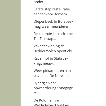
onder...
Eerste stap restauratie
eendenkooi Bornem
Diepenbeek in Borsbeek
mag weer meanderen
Restauratie kasteelruïne
Ter Elst stap...
Vakantiewoning de
Beddermolen opent als...
Ravenhof in Stabroek
krijgt nieuw...
Weer pitkamperen aan
paviljoen De Notelaer
Synergie voor
opwaardering Synagoge
te...
De Koloniën van
Weldadigheid trekken...