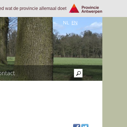
oed wat de provincie allemaal doet
NL
EN
ontact
>