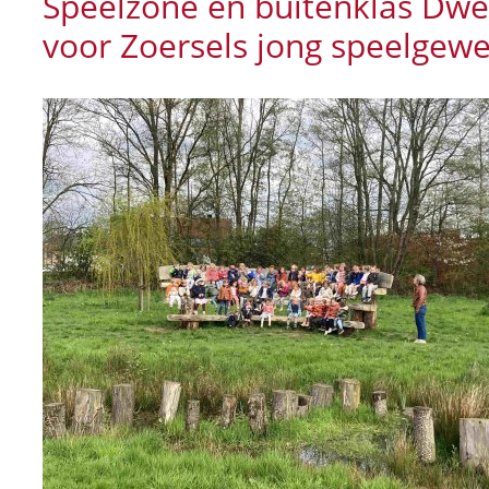
Speelzone en buitenklas Dwe
voor Zoersels jong speelgewe