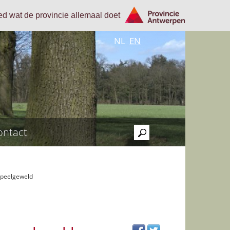
oed wat de provincie allemaal doet
NL
EN
ontact
>
speelgeweld