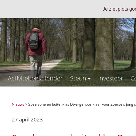
Je ziet plots g
t
Activiteitenkalender
Steun
Investeer
C
Nieuws
>
Speelzone en buitenklas Dwergenbos klaar voor Zoersels jong 
27 april 2023