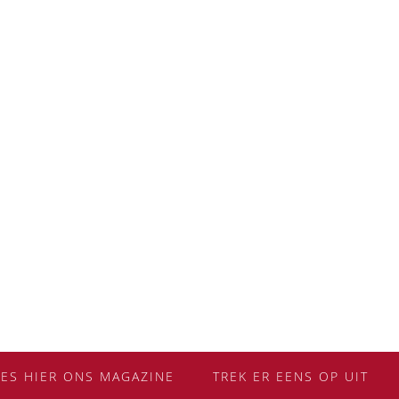
EES HIER ONS MAGAZINE
TREK ER EENS OP UIT