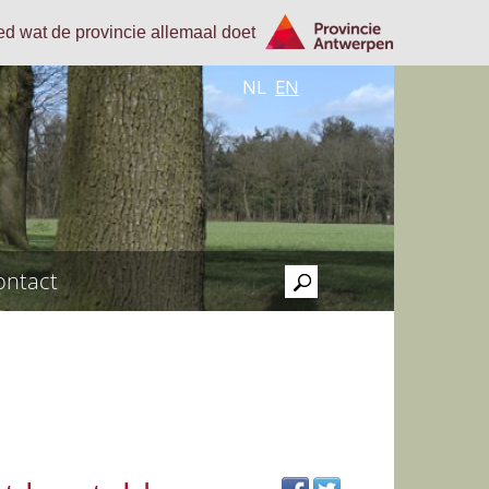
oed wat de provincie allemaal doet
NL
EN
ontact
>