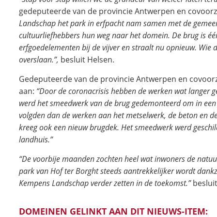
gedeputeerde van de provincie Antwerpen en covoor
Landschap het park in erfpacht nam samen met de gemeen
cultuurliefhebbers hun weg naar het domein. De brug is éé
erfgoedelementen bij de vijver en straalt nu opnieuw. Wie 
overslaan.”,
besluit Helsen.
Gedeputeerde van de provincie Antwerpen en covoorz
aan:
“Door de coronacrisis hebben de werken wat langer ge
werd het smeedwerk van de brug gedemonteerd om in een at
volgden dan de werken aan het metselwerk, de beton en de l
kreeg ook een nieuw brugdek. Het smeedwerk werd geschilde
landhuis.”
“De voorbije maanden zochten heel wat inwoners de natuur 
park van Hof ter Borght steeds aantrekkelijker wordt dank
Kempens Landschap verder zetten in de toekomst.”
beslui
DOMEINEN GELINKT AAN DIT NIEUWS-ITEM: