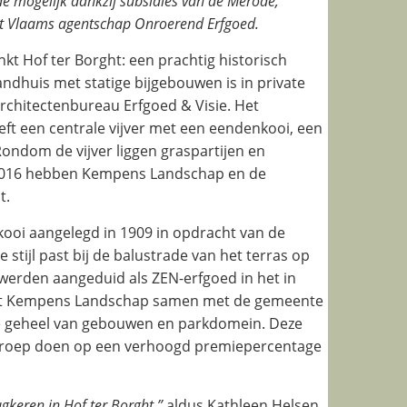
 mogelijk dankzij subsidies van de Merode,
het Vlaams agentschap Onroerend Erfgoed.
t Hof ter Borght: een prachtig historisch
andhuis met statige bijgebouwen is in private
rchitectenbureau Erfgoed & Visie. Het
eeft een centrale vijver met een eendenkooi, een
. Rondom de vijver liggen graspartijen en
2016 hebben Kempens Landschap en de
t.
ooi aangelegd in 1909 in opdracht van de
 stijl past bij de balustrade van het terras op
 werden aangeduid als ZEN-erfgoed in het in
at Kempens Landschap samen met de gemeente
e geheel van gebouwen en parkdomein. Deze
roep doen op een verhoogd premiepercentage
gkeren in Hof ter Borght,”
aldus Kathleen Helsen,