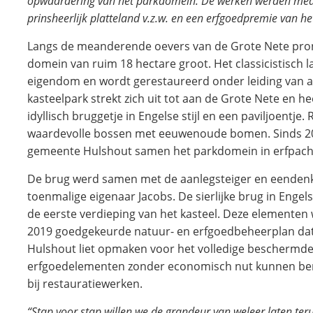
opwaardering van het parkdomein. De werken werden mede
prinsheerlijk platteland v.z.w. en een erfgoedpremie van 
Langs de meanderende oevers van de Grote Nete pronk
domein van ruim 18 hectare groot. Het classicistisch l
eigendom en wordt gerestaureerd onder leiding van a
kasteelpark strekt zich uit tot aan de Grote Nete en h
idyllisch bruggetje in Engelse stijl en een paviljoentje
waardevolle bossen met eeuwenoude bomen. Sinds 
gemeente Hulshout samen het parkdomein in erfpach
De brug werd samen met de aanlegsteiger en eendenk
toenmalige eigenaar Jacobs. De sierlijke brug in Engelse
de eerste verdieping van het kasteel. Deze elementen
2019 goedgekeurde natuur- en erfgoedbeheerplan d
Hulshout liet opmaken voor het volledige beschermd
erfgoedelementen zonder economisch nut kunnen be
bij restauratiewerken.
“Stap voor stap willen we de grandeur van weleer laten teru