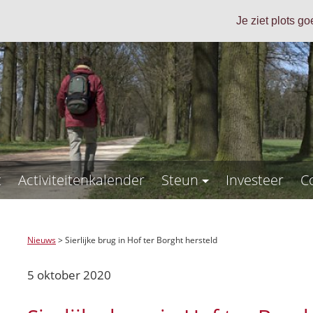
Je ziet plots g
t
Activiteitenkalender
Steun
Investeer
C
Nieuws
>
Sierlijke brug in Hof ter Borght hersteld
5 oktober 2020