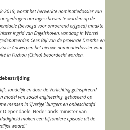
8-2019, wordt het herwerkte nominatiedossier van
voorgedragen om ingeschreven te worden op de
pendaele (bevoegd voor onroerend erfgoed) maakte
nister Ingrid van Engelshoven, vandaag in Wortel
deputeerden Cees Bijl van de provincie Drenthe en
vincie Antwerpen het nieuwe nominatiedossier voor
omité in Fuzhou (China) beoordeeld worden.
ebestrijding
k, landelijk en door de Verlichting geïnspireerd
en model van social engineering, gebaseerd op
rme mensen in ‘ijverige’ burgers en onbeschaafd
er Diependaele. Nederlands minister van
dadigheid maken een bijzondere episode uit de
dlijst waard.
”