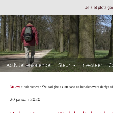
Je ziet plots g
t
Activiteitenkalender
Steun
Investeer
C
Nieuws
>
Koloniën van Weldadigheid zien kans op behalen werelderfgoed
20 januari 2020