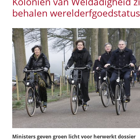
Koloniën van Weldadigheid z
behalen werelderfgoedstatus
Ministers geven groen licht voor herwerkt dossier