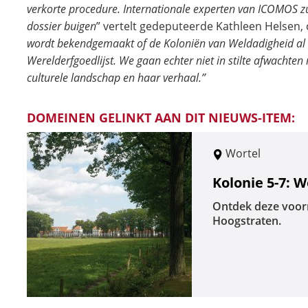
verkorte procedure. Internationale experten van ICOMOS 
dossier buigen
” vertelt gedeputeerde Kathleen Helsen,
wordt bekendgemaakt of de Koloniën van Weldadigheid
al
Werelderfgoedlijst. We gaan echter niet in stilte afwachte
culturele landschap en haar verhaal.”
DOMEINEN GELINKT AAN DIT NIEUWS-ITEM:
Wortel
Kolonie 5-7: W
Ontdek deze voorm
Hoogstraten.