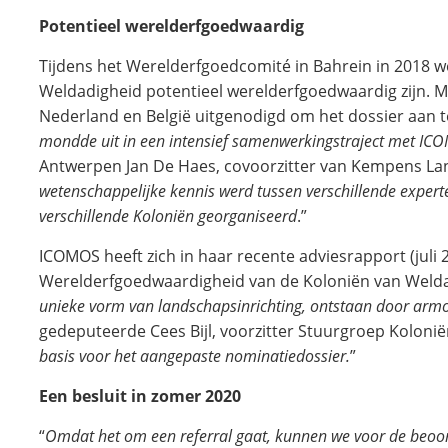
Potentieel werelderfgoedwaardig
Tijdens het Werelderfgoedcomité in Bahrein in 2018 
Weldadigheid potentieel werelderfgoedwaardig zijn. Me
Nederland en België uitgenodigd om het dossier aan t
mondde uit in een intensief samenwerkingstraject met IC
Antwerpen Jan De Haes, covoorzitter van Kempens La
wetenschappelijke kennis werd tussen verschillende experte
verschillende Koloniën georganiseerd
.”
ICOMOS heeft zich in haar recente adviesrapport (juli 
Werelderfgoedwaardigheid van de Koloniën van Welda
unieke vorm van landschapsinrichting, ontstaan door armo
gedeputeerde Cees Bijl, voorzitter Stuurgroep Kolonië
basis voor het aangepaste nominatiedossier.
”
Een besluit in zomer 2020
“
Omdat het om een referral gaat, kunnen we voor de beoo