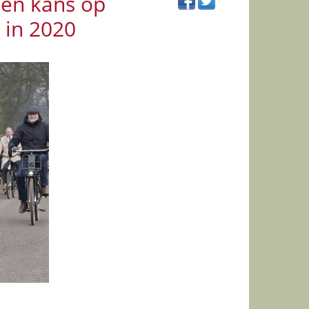
ien kans op
 in 2020