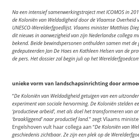
Na een intensief samenwerkingstraject met ICOMOS in 201
de Koloniën van Weldadigheid door de Vlaamse Overheid 
UNESCO-Werelderfgoedlijst. Vlaams minister Matthias Die
dit nieuws in aanwezigheid van zijn Nederlandse collega mi
bekend. Beide bewindspersonen onthulden samen met de ge
gedeputeerden Jan De Haes en Kathleen Helsen van de pro
de pers. Het dossier zal begin juli op het Werelderfgoedc
unieke vorm van landschapsinrichting door armoed
“
De Koloniën van Weldadigheid getuigen van een uitzonderlij
experiment van sociale hervorming. De Koloniën stelden e
‘productieve arbeid’, met als doel het transformeren van a
‘braakliggend’ naar productief land.
” zegt Vlaams minist
Engelshoven vult haar collega aan “
De Koloniën van Wel
geschiedenis zichtbaar. Ze zijn een plek op de Werelderfgoe