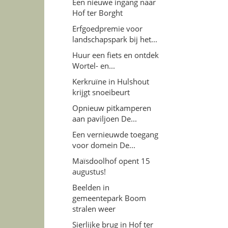
Een nieuwe ingang naar
Hof ter Borght
Erfgoedpremie voor
landschapspark bij het...
Huur een fiets en ontdek
Wortel- en...
Kerkruïne in Hulshout
krijgt snoeibeurt
Opnieuw pitkamperen
aan paviljoen De...
Een vernieuwde toegang
voor domein De...
Maïsdoolhof opent 15
augustus!
Beelden in
gemeentepark Boom
stralen weer
Sierlijke brug in Hof ter