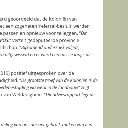
werd geoordeeld dat de Koloniën van
t een zogeheten ‘referral-besluit’ werden
e passen en opnieuw voor te leggen. “
Dit
OMOS.
” vertelt gedeputeerde provincie
ndschap. “
Bijkomend onderzoek volgde,
n uitgewisseld en er werd een missie langs de
2019) positief uitgesproken over de
digheid. “
De grootste troef van de Koloniën is de
edebestrijding via werk in de landbouw”
zegt
n van Weldadigheid. “
Dit adviesrapport legt de
rdeling van ons dossier gebruik maken van een