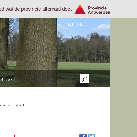
oed wat de provincie allemaal doet
NL
EN
ontact
>
status in 2020