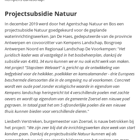
Projectsubsidie Natuur
In december 2019 werd door het Agentschap Natuur en Bos een
projectsubsidie Natuur goedgekeurd voor de geplande
waterinrichtingswerken. Jan De Haes, gedeputeerde van de provincie
Antwerpen en covoorzitter van Kempens Landschap, Bosgroep
Antwerpen Noord en Regionaal Landschap De Voorkempen: "
Het
juridisch kader was al vastgelegd in het bosbeheerplan, dankzij de
subsidie van 4.493, 34 euro kunnen we er nu ook echt werk van maken.
Het project "Stapsteen Welvaart" is gericht op de ontwikkeling van
leefgebied voor de heikikker, poelkikker en kamsalamander - drie Europees
beschermde diersoorten die in de omgeving nu al voorkomen. Concreet
wordt een oude poel zonder ecologische waarde in eigendom van
Kempens landschap heringericht tot 4 verschillende poelen met zachte
oevers en wordt op eigendom van de gemeente Zoersel een nieuwe poel
gegraven. In totaal gaat het om 5 afzonderlijke poelen die een nieuwe
thuis kunnen bieden voor verschillende dieren.
"
Liesbeth Verstreken, burgemeester van Zoersel, is nauw betrokken bij
het project: "
We zijn zeer blij dat de inrichtingswerken deze week van start
konden gaan. Dankzij de projectsubsidie Natuur kunnen wij als