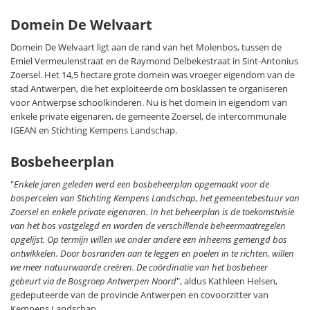
Domein De Welvaart
Domein De Welvaart ligt aan de rand van het Molenbos, tussen de
Emiel Vermeulenstraat en de Raymond Delbekestraat in Sint-Antonius
Zoersel. Het 14,5 hectare grote domein was vroeger eigendom van de
stad Antwerpen, die het exploiteerde om bosklassen te organiseren
voor Antwerpse schoolkinderen. Nu is het domein in eigendom van
enkele private eigenaren, de gemeente Zoersel, de intercommunale
IGEAN en Stichting Kempens Landschap.
Bosbeheerplan
"
Enkele jaren geleden werd een bosbeheerplan opgemaakt voor de
bospercelen van Stichting Kempens Landschap, het gemeentebestuur van
Zoersel en enkele private eigenaren. In het beheerplan is de toekomstvisie
van het bos vastgelegd en worden de verschillende beheermaatregelen
opgelijst. Op termijn willen we onder andere een inheems gemengd bos
ontwikkelen. Door bosranden aan te leggen en poelen in te richten, willen
we meer natuurwaarde creëren. De coördinatie van het bosbeheer
gebeurt via de Bosgroep Antwerpen Noord
", aldus Kathleen Helsen,
gedeputeerde van de provincie Antwerpen en covoorzitter van
Kempens Landschap.