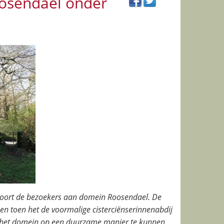
osendael onder
ompoort de bezoekers aan domein Roosendael. De
 toen het de voormalige cisterciënserinnenabdij
 het domein op een duurzame manier te kunnen