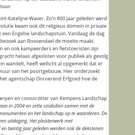
 muur.
int-Katelijne-Waver. Zo’n 800 jaar geleden werd
volutie kwam ook dit religieus domein in private
t een Engelse landschapstuin. Vandaag de dag
n bezoek aan Roosendael de moeite maakt.
m en ook kampeerders en fietstoeristen zijn
racht helaas afgesloten voor publiek als gevolg
 wandelt, heeft wellicht al opgemerkt dat er
e muur van het poortgebouw. Hier onderzoekt
 het agentschap Onroerend Erfgoed hoe de
werpen en covoorzitter van Kempens Landschap
an in 2004 en zette sindsdien samen met de
 monumenten en het landschap op te waarderen. De
een uitdaging. Het pleisterwerk met
d en twintig jaar geleden werden ook de dekstenen