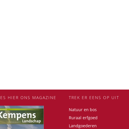
EES HIER ONS MAGAZINE
TREK ER EENS OP UIT
Natuur en bos
Ruraal erfgoed
Landgoederen