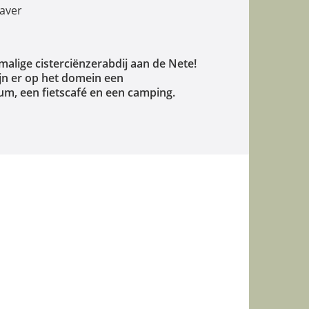
Waver
alige cisterciënzerabdij aan de Nete!
jn er op het domein een
um, een fietscafé en een camping.