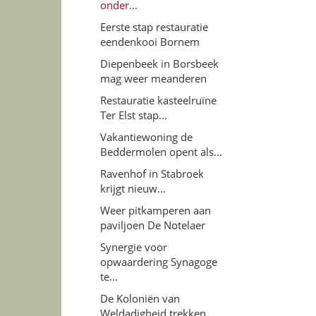
onder...
Eerste stap restauratie
eendenkooi Bornem
Diepenbeek in Borsbeek
mag weer meanderen
Restauratie kasteelruïne
Ter Elst stap...
Vakantiewoning de
Beddermolen opent als...
Ravenhof in Stabroek
krijgt nieuw...
Weer pitkamperen aan
paviljoen De Notelaer
Synergie voor
opwaardering Synagoge
te...
De Koloniën van
Weldadigheid trekken...