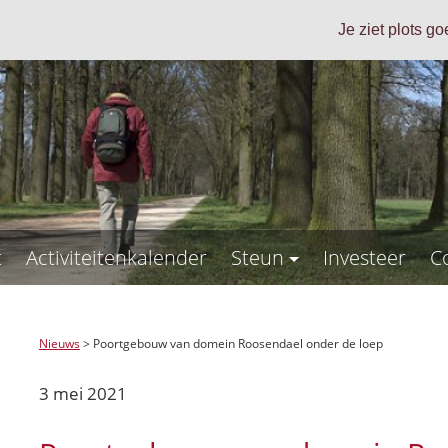
Je ziet plots g
t
Activiteitenkalender
Steun
Investeer
C
Nieuws
>
Poortgebouw van domein Roosendael onder de loep
3 mei 2021