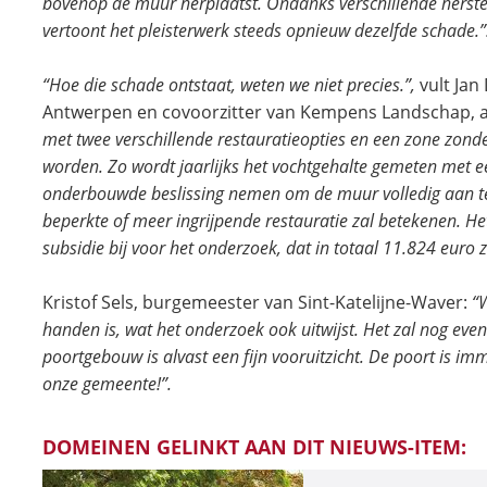
bovenop de muur herplaatst. Ondanks verschillende herste
vertoont het pleisterwerk steeds opnieuw dezelfde schade.”
“Hoe die schade ontstaat, weten we niet precies.”,
vult Jan
Antwerpen en covoorzitter van Kempens Landschap, 
met twee verschillende restauratieopties en een zone zonde
worden. Zo wordt jaarlijks het vochtgehalte gemeten met 
onderbouwde beslissing nemen om de muur volledig aan te 
beperkte of meer ingrijpende restauratie zal betekenen. 
subsidie bij voor het onderzoek, dat in totaal 11.824 euro z
Kristof Sels, burgemeester van Sint-Katelijne-Waver:
“
handen is, wat het onderzoek ook uitwijst. Het zal nog ev
poortgebouw is alvast een fijn vooruitzicht. De poort is imm
onze gemeente!”.
DOMEINEN GELINKT AAN DIT NIEUWS-ITEM: