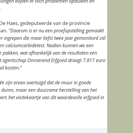
llingen blijven er toch problemen opduiken en
.
 De Haes, gedeputeerde van de provincie
aan.
“Daarom is er nu een proefopstelling gemaakt
r ingrepen die maar liefst twee jaar gemonitord zal
een calciumcarbidetest. Nadien kunnen we een
pakken, wat afhankelijk van de resultaten een
Het agentschap Onroerend Erfgoed draagt 7.817 euro
al kosten.”
We zijn ervan overtuigd dat de muur in goede
en duren, maar een duurzame herstelling van het
ers het visitekaartje van dit waardevolle erfgoed in