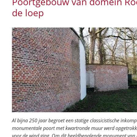
Poortgebouw van domein Ro
de loep
Al bijna 250 jaar begroet een statige classicistische ink
monumentale poort met kwartronde muur werd opgetrokken
voor de wind ging. Om dit beeldbepalende monument van