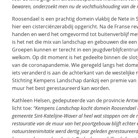
bewaren, onderzoekt men nu de vochthuishouding van de
Roosendael is een prachtig domein vlakbij de Nete in S
hier een cisterciënzerabdij opgericht. Na de Franse re
handen en werd het omgevormd tot buitenverblijf me
is het net die mix van landschap en gebouwen die ee
Groepen kunnen er terecht in een jeugdverblijfcentru
welkom. Op dit moment is het gedeelte binnen de slotg
van de coronapandemie. Wie geregeld langs het domein
iets veranderd is aan de achterkant van de westelijk
Stichting Kempens Landschap dankzij een premie van
muur het best gerestaureerd kan worden.
Kathleen Helsen, gedeputeerde van de provincie Ant
licht toe:
“Kempens Landschap kocht domein Roosendael a
gemeente Sint-Katelijne-Waver al heel wat stappen om de
restauratie van de muur van het poortgebouw blijft echter 
natuursteenimitatie werd dertig jaar geleden gerestaureer