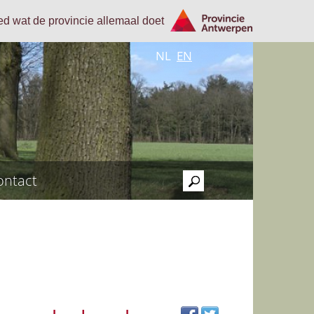
oed wat de provincie allemaal doet
NL
EN
ontact
>